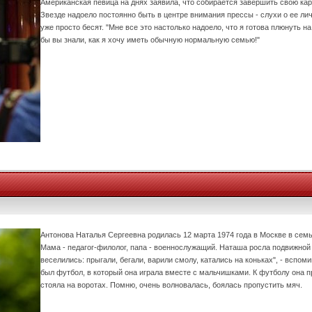
Американская певица на днях заявила, что собирается завершить свою ка
Звезде надоело постоянно быть в центре внимания прессы - слухи о ее л
уже просто бесят. "Мне все это настолько надоело, что я готова плюнуть на 
бы вы знали, как я хочу иметь обычную нормальную семью!"
Антонова Наталья Сергеевна родилась 12 марта 1974 года в Москве в семь
Мама - педагог-филолог, папа - военнослужащий. Наташа росла подвижной 
веселились: прыгали, бегали, варили смолу, катались на коньках", - вспом
был футбол, в который она играла вместе с мальчишками. К футболу она п
стояла на воротах. Помню, очень волновалась, боялась пропустить мяч.