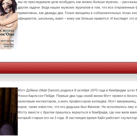
мы не преследовали цели возбудить как можно больше мужчин, – рассказы
другие задачи. Беда наших мужских журналов в том, что все откровенные 
примитивны, как дважды два. Голые женщины в соблазнительных позах изо
официанток, школьниц, вамп – кому как больше нравится. И выглядит это 
Мэтт Дэймон (Matt Damon) родился 8 октября 1970 года в Кембридже штат 
Нэнси Карлссон-Пейдж. Первые два года своей жизни Мэтт провел в богато
налоговым инспектором, а мать профессором колледжа. Мэтт американец, 
корни, также известно, что его дедушка был Финном. Не исполнилось ему и 
Мэтту вместе с братом пришлось вернуться в Кембридж, где они жили вмес
который старше его на 3 года. В настоящее время Кайл работает скульптор