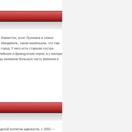
Ковингтон, штат Луизиана в семье
е Мандевиль, таком маленьком, что там
город. У него есть старшая сестра
глийские и французские корни, а у матери
зда занимали большую часть времени в
дской коллегии адвокатов, с 2002 —