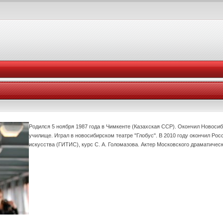
Родился 5 ноября 1987 года в Чимкенте (Казахская ССР). Окончил Новоси
училище. Играл в новосибирском театре "Глобус". В 2010 году окончил Ро
искусства (ГИТИС), курс С. А. Голомазова. Актер Московского драматичес