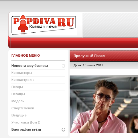
ГЛАВНОЕ МЕНЮ
Прилучный Павел
Дата: 13 июля 2011
Новости шоу бизнеса
Киноактеры
Киноактрисы
Певцы
Певицы
Модели
Спортсменки
Ведущие
Участники Дом 2
Биография звёзд