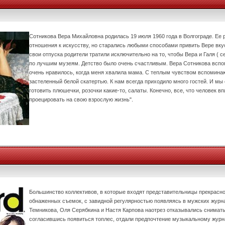
Сотникова Вера Михайловна родилась 19 июля 1960 года в Волгограде. Ее 
отношения к искусству, но старались любыми способами привить Вере вкус
свои отпуска родители тратили исключительно на то, чтобы Вера и Галя ( с
по лучшим музеям. Детство было очень счастливым. Вера Сотникова вспо
очень нравилось, когда меня хвалила мама. С теплым чувством вспомина
застеленный белой скатертью. К нам всегда приходило много гостей. И мы
готовить плюшечки, розочки какие-то, салаты. Конечно, все, что человек вп
проецировать на свою взрослую жизнь".
Большинство коллективов, в которые входят представительницы прекрасно
обнаженных съемок, с завидной регулярностью появляясь в мужских журна
Темникова, Оля Серябкина и Настя Карпова наотрез отказывались снимать
согласившись появиться топлес, отдали предпочтение музыкальному журнал