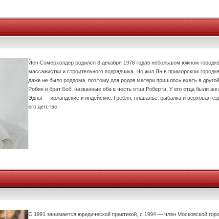
Йен Сомерхолдер родился 8 декабря 1978 годав небольшом южном городке 
массажистки и строительного подрядчика. Но жил Ян в приморском городк
даже не было роддома, поэтому для родов матери пришлось ехать в другой 
Робин и брат Боб, названные оба в честь отца Роберта. У его отца были ан
Эдны — ирландские и индейские. Гребля, плаванье, рыбалка и верховая е
его детстве.
С 1991 занимается юридической практикой, с 1994 — член Московской горо