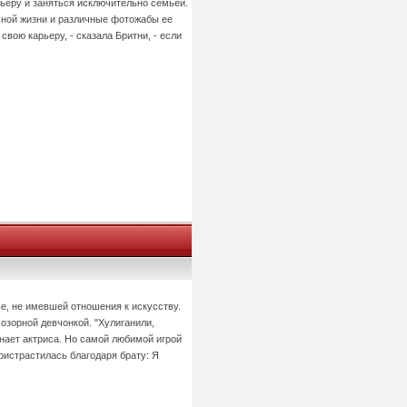
рьеру и заняться исключительно семьей.
ичной жизни и различные фотожабы ее
свою карьеру, - сказала Бритни, - если
е, не имевшей отношения к искусству.
озорной девчонкой. "Хулиганили,
инает актриса. Но самой любимой игрой
ристрастилась благодаря брату: Я