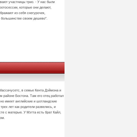
вают участницы трио. - У нас были
фотосессии, которые они делают,
бражают из себя снегурочек,
в большинстве своем дешево".
Массачусетс, в семье Кента Дэймона и
м районе Бостона. Там его отец работал
но имеет английские и шотландские
трех лет как родители развелись, и
те с матерью. У Мэтта есть брат Кайл,
ом.