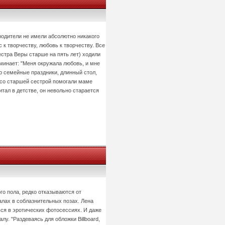
родители не имели абсолютно никакого
 к творчеству, любовь к творчеству. Все
естра Веры старше на пять лет) ходили
минает: "Меня окружала любовь, и мне
ю семейные праздники, длинный стол,
 со старшей сестрой помогали маме
итал в детстве, он невольно старается
го пола, редко отказываются от
лах в соблазнительных позах. Лена
ся в эротических фотосессиях. И даже
у. "Раздеваясь для обложки Billboard,