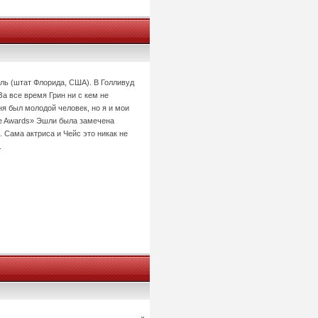
ль (штат Флорида, США). В Голливуд
а все время Грин ни с кем не
ня был молодой человек, но я и мои
ce Awards» Эшли была замечена
Сама актриса и Чейс это никак не
.