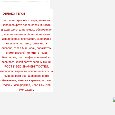
ОБЛАКО ТЕГОВ
рост и вес кристен стюарт
,
виктория
карасева фото после болезни
,
голае
звезды фото
,
алла гришко обнаженная
,
даша мельникова обнаженная фото
,
дарья черных биография
,
мирослава
карпович рост вес
,
голая настя
сиваева
,
голая Ани Лорак
,
параметры
знаменитостей
,
кристин стюарт
биография
,
фото анфисы чеховой во
весь рост
,
какой рост у певицы нюши
,
РОСТ И ВЕС ЗНАМЕНИТОСТЕЙ
,
мирослава карпович обнажённая
,
елена
бушина рост вес
,
Шарапова фото
обнаженная
,
наталья варвина рост вес
,
голая милен фермер
,
Илья Самитов
биография
,