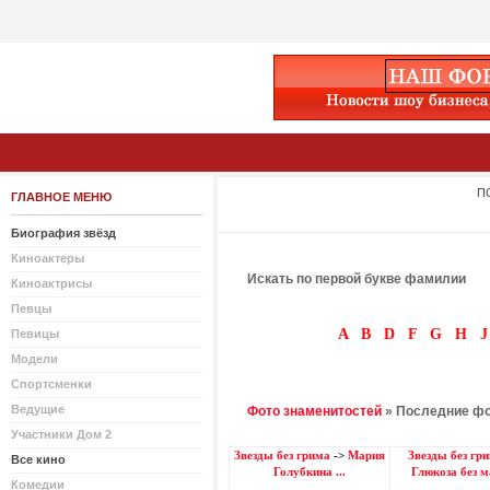
П
ГЛАВНОЕ МЕНЮ
Биография звёзд
Киноактеры
Искать по первой букве фамилии
Киноактрисы
Певцы
A
B
D
F
G
H
J
Певицы
Модели
Спортсменки
Ведущие
Фото знаменитостей
» Последние ф
Участники Дом 2
Звезды без грима
->
Мария
Звезды без гр
Все кино
Голубкина ...
Глюкоза без ма
Комедии