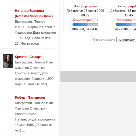
Автор:
popdiva
Автор:
popd
Наталья Варвина
Добавлена: 23 июня 2009
Добавлена: 18 и
08:22
19:45
(Natasha Varvina) Дом 2
Комментарии (0)
Комментарии
Биография. Полное
Ф.И.О. - Варвина Наталья
388x500, 34,84 Kb
462x700, 65,
Федоровна.Дата рождения
- 1982 год. Полных лет -
Отсортировать
27. Место рожд ...
Кристен Стюарт
Биография. Полное Имя
Фамилия Отчество -
Кристен Стюарт.Дата
рождения: 9 апреля 1990
года (19 полных лет). ...
Роберт Пэттинсон
Биография. Полное Имя
Фамилия Отчество -
Роберт Томас
Пэттинсон.Дата рождения:
13 мая 1986 (23 полных
лет) ...