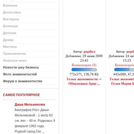
Боевики
Детективы
Вестерны
Военные
Детские
Драма
Мистика
Автор:
popdiva
Автор:
popd
Приключения
Добавлена: 29 июня 2009
Добавлена: 24 и
Новинки кино
23:45
15:23
Комментарии (0)
Комментарии
Новости шоу бизнеса
Фото знаменитостей
772x571, 136,76 Kb
443x600, 47,
Голые знаменитости
->
Голые знаменит
Форум о знаменитостях
Обнаженная Арин ...
Голая Мария Ш
САМОЕ ПОПУЛЯРНОЕ
Даша Мельникова
Биография.Рост Даши
Мельниковой - 1 метр 63
см, вес - 49 кг. Родилась 9
февраля 1992 года.
Родной город Ом ...