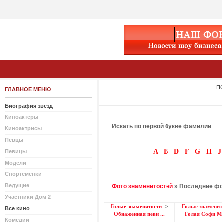
П
ГЛАВНОЕ МЕНЮ
Биография звёзд
Киноактеры
Искать по первой букве фамилии
Киноактрисы
Певцы
A
B
D
F
G
H
J
Певицы
Модели
Спортсменки
Ведущие
Фото знаменитостей
» Последние ф
Участники Дом 2
Голые знаменитости
->
Голые знаменит
Все кино
Обнаженная певи ...
Голая Софи Ма
Комедии