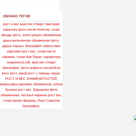
ОБЛАКО ТЕГОВ
рост и вес кристен стюарт
,
виктория
карасева фото после болезни
,
голае
звезды фото
,
алла гришко обнаженная
,
даша мельникова обнаженная фото
,
дарья черных биография
,
мирослава
карпович рост вес
,
голая настя
сиваева
,
голая Ани Лорак
,
параметры
знаменитостей
,
кристин стюарт
биография
,
фото анфисы чеховой во
весь рост
,
какой рост у певицы нюши
,
РОСТ И ВЕС ЗНАМЕНИТОСТЕЙ
,
мирослава карпович обнажённая
,
елена
бушина рост вес
,
Шарапова фото
обнаженная
,
наталья варвина рост вес
,
голая милен фермер
,
Илья Самитов
биография
,