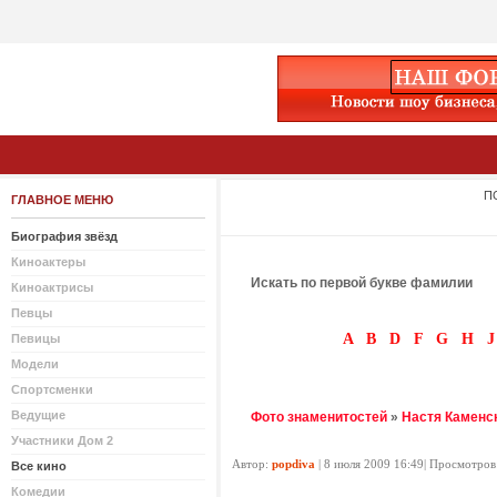
П
ГЛАВНОЕ МЕНЮ
Биография звёзд
Киноактеры
Искать по первой букве фамилии
Киноактрисы
Певцы
A
B
D
F
G
H
J
Певицы
Модели
Спортсменки
Ведущие
Фото знаменитостей
»
Настя Каменс
Участники Дом 2
Автор:
popdiva
| 8 июля 2009 16:49| Просмотров
Все кино
Комедии