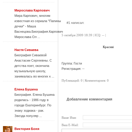
Мирослава Карпович
Мира Карпович, многим
известная из сериала "Папины
#1 написал:
дочки" - Маша
Васнецова.Биография.Карпович
5 октября 2009 18:39 | ICQ: -- |
Мирослава Ол ...
Красиві
Настя Cиваева
Биография Сиваевой
Анастасии Сергеевны. С
Группа: Гости
детства поет, окончила
Регистрация: --
музыкальную школу,
занималась во многих к ...
Публикаций: 0 | Комментариев: 0
Елена Бушина
Биография. Елена Бушина
Добавление комментария
родилась - 1986 году в
городе Екатеринбург. По
знаку зодиака - рак.
Звезда популяр ...
Ваше Имя:
Ваш E-Mail:
Виктория Боня