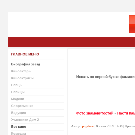
ГЛАВНОЕ МЕНЮ
Биография звёзд
Киноактеры
Искать по первой букве фамили
Киноактрисы
Певцы
Певицы
Модели
Спортсменки
Ведущие
Фото знаменитостей
»
Настя Ка
Участники Дом 2
Автор:
popdiva
| 8 июля 2009 16:49| Просм
Все кино
Комедии