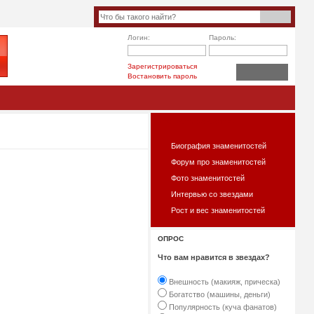
Логин:
Пароль:
Зарегистрироваться
Востановить пароль
ЧТО ЕСТЬ НА САЙТЕ?
Биография знаменитостей
Форум про знаменитостей
Фото знаменитостей
Интервью со звездами
Рост и вес знаменитостей
ОПРОС
Что вам нравится в звездах?
Внешность (макияж, прическа)
Богатство (машины, деньги)
Популярность (куча фанатов)