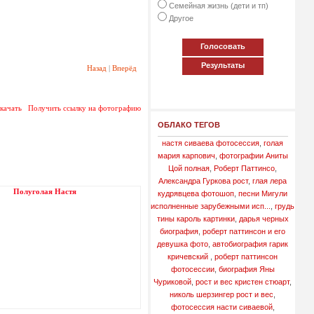
Семейная жизнь (дети и тп)
Другое
Голосовать
Результаты
Назад
|
Вперёд
качать
Получить ссылку на фотографию
ОБЛАКО ТЕГОВ
настя сиваева фотосессия
,
голая
мария карпович
,
фотографии Аниты
Цой полная
,
Роберт Паттинсо
,
Александра Гуркова рост
,
глая лера
Полуголая Настя
кудрявцева фотошоп
,
песни Мигули
исполненные зарубежными исп...
,
грудь
тины кароль картинки
,
дарья черных
биография
,
роберт паттинсон и его
девушка фото
,
автобиография гарик
кричевский
,
роберт паттинсон
фотосессии
,
биография Яны
Чуриковой
,
рост и вес кристен стюарт
,
николь шерзингер рост и вес
,
фотосессия насти сиваевой
,