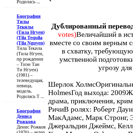
Родилась ...
Биография
Тилы
Дублированный перевод
Текилы
(Тила Нгуен)
votes)
Величайший в ис
(Tila Tequila
вместе со своим верным 
(Tila Nguyen)
Тила Текила
в схватку, требующую
(Тила Нгуен,
умственной подготовки
пр рождении
– Тиэн Тан
угрозу для
Ти Нгуен)
(1981) –
телеведущая,
Шерлок ХолмсОригинально
певица,
HolmesГод выхода: 2009Жа
модель.
Родилась Т ...
драма, приключения, крим
РичиВ ролях: Роберт Даун
Биография
МакАдамс, Марк Стронг, Э
Дениса
Рожкова
Джеральдин Джеймс, Келл
Денис Рожков
(1976) – актер