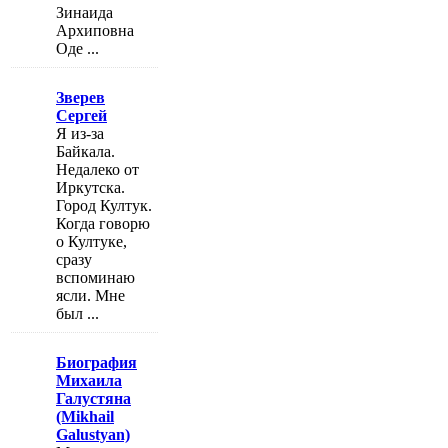
Зинаида
Архиповна
Оде ...
Зверев
Сергей
Я из-за
Байкала.
Недалеко от
Иркутска.
Город Култук.
Когда говорю
о Култуке,
сразу
вспоминаю
ясли. Мне
был ...
Биография
Михаила
Галустяна
(Mikhail
Galustyan)