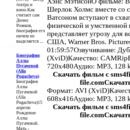
Хэнс МэтисонО фильме: В
театра и
Шерлок Холмс вместе со 
кино.Как
считает сам
Ватсоном вступают в схв
Денис
физической и умственной п
Рожков,
биография его
представляет угрозу для 
ничем не
США, Warner Bros. Pictur
выделяется ...
01:59:57Озвучивание: Ду
Биография
(XviD)Качество: CAMRipВ
Аллы
720x480Аудио: MP3, 128 k
Пугачевой
(Alla
Скачать фильм с sms4fi
Pugacheva)
file.comСкачать
Биография
Аллы
Формат: AVI (XviD)Качест
Пугачевой
608x416Аудио: MP3, 128 k
(Alla
Pugacheva)15
Скачать фильм с sms4fi
апреля:
Рождение
file.comСкачать
Аллы
Пугачевой.
Мать -