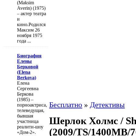
(Maksim
Averin) (1975)
– актер театра
и
кино.Родился
Максим 26
ноября 1975
года ...
Биография
Елены
Берковой
(Elena
Berkova)
Елена
Сергеевна
Беркова
(1985) –
Бесплатно
»
Детективы
порноактриса,
телеведущая,
бывшая
Шерлок Холмс / Sh
участница
реалити-шоу
(2009/TS/1400MB/
«Дом-2».