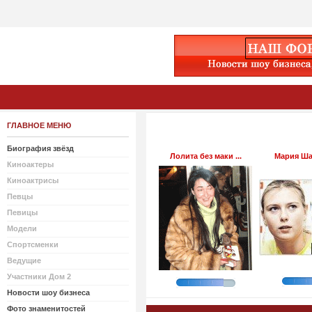
ГЛАВНОЕ МЕНЮ
Биография звёзд
Лолита без маки ...
Мария Шар
Киноактеры
Киноактрисы
Певцы
Певицы
Модели
Спортсменки
Ведущие
Участники Дом 2
Новости шоу бизнеса
Фото знаменитостей