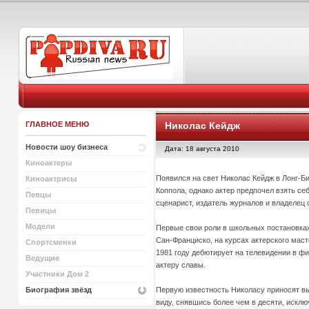
ГЛАВНОЕ МЕНЮ
Николас Кейдж
Новости шоу бизнеса
Дата: 18 августа 2010
Киноактеры
Появился на свет Николас Кейдж в Лонг-Б
Киноактрисы
Коппола, однако актер предпочел взять с
Певцы
сценарист, издатель журналов и владелец 
Певицы
Модели
Первые свои роли в школьных постановках
Сан-Франциско, на курсах актерского мас
Спортсменки
1981 году дебютирует на телевидении в фи
Ведущие
актеру славы.
Участники Дом 2
Первую известность Николасу приносят вы
Биография звёзд
виду, снявшись более чем в десяти, исклю