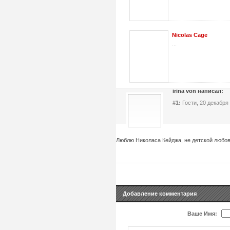
Niсolas Cage
...
irina von написал:
#1:
Гости, 20 декабря
Люблю Николаса Кейджа, не детской любовь
Добавление комментария
Ваше Имя: