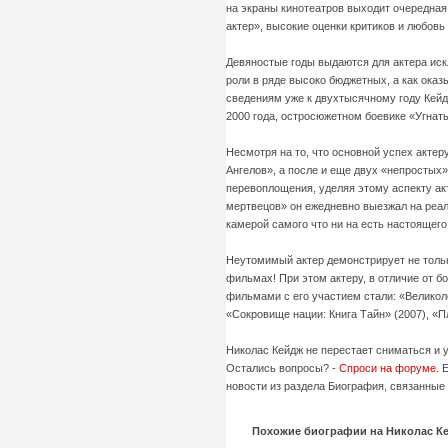
на экраны кинотеатров выходит очередная
актер», высокие оценки критиков и любовь 
Девяностые годы выдаются для актера иск
роли в ряде высоко бюджетных, а как оказ
сведениям уже к двухтысячному году Кейд
2000 года, остросюжетном боевике «Угнать
Несмотря на то, что основной успех актер
Ангелов», а после и еще двух «непростых»
перевоплощения, уделяя этому аспекту ак
мертвецов» он ежедневно выезжал на реал
камерой самого что ни на есть настоящего
Неутомимый актер демонстрирует не тольк
фильмах! При этом актеру, в отличие от 
фильмами с его участием стали: «Великоле
«Сокровище нации: Книга Тайн» (2007), «П
Николас Кейдж не перестает сниматься и 
Остались вопросы? -
Спроси на форуме
. 
новости из раздела Биография, связанные 
Похожие биографии на Николас К