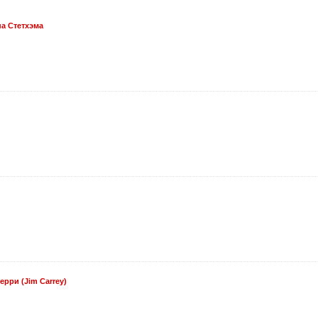
а Стетхэма
рри (Jim Carrey)