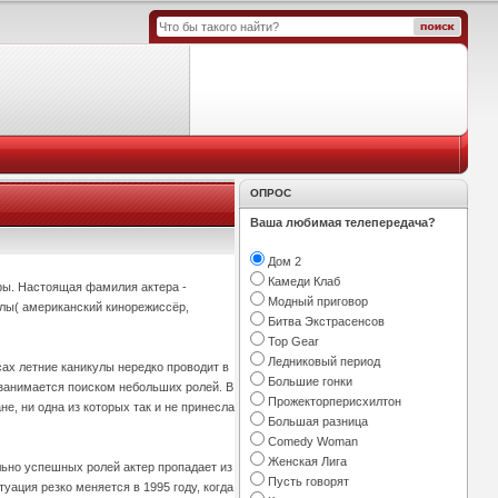
ОПРОС
Ваша любимая телепередача?
Дом 2
Камеди Клаб
ры. Настоящая фамилия актера -
Модный приговор
олы( американский кинорежиссёр,
Битва Экстрасенсов
Top Gear
Ледниковый период
ах летние каникулы нередко проводит в
Большие гонки
 занимается поиском небольших ролей. В
Прожекторперисхилтон
е, ни одна из которых так и не принесла
Большая разница
Comedy Woman
Женская Лига
ьно успешных ролей актер пропадает из
Пусть говорят
уация резко меняется в 1995 году, когда