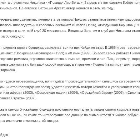
 лента с участием Николаса - «Покидая Лас-Вегас». За роль в этом фильме Кэйдж по
киноманов. На актрисе Патриции Аркетт, актер женится в этом же году.
лючительно удачными, именно в этот период Николас становится известным массово
ывалось впоследствии и кассовых боевиках: «Скала» (1996), «Воздушная тюрьма» (199
ж входит в «элитный клуб 20 миллионов». Входным билетом в клуб для Николаса стано
 за 60 секунд».
у приносят роли в боевиках, зацикливаться на них Кейдж не стал. В 1988 играет серь
 лентах: «Воскрешая мертвецов» (1999) и «8 мм» (1999). Во всех своих работах Нико
терского ремесла, огромное количество внимания, времени и сил. Так, например, пе
ьные дежурства с бригадой скорой помощи, а в картине «Поцелуй вампира» для пуще
 таракана.
о чудеса перевоплощения, но и чудеса «производительности» снявшись со времен «Уг
большинства голливудских звезд, удается избежать потери качества с увеличением к
пная афера» (2003), «Сокровище нации» (2004), «Оружейный барон» (2005), «Синопти
ланета Страха» (2007).
уже в самом ближайшем будущем поклонники его таланта увидят своего кумира в нов
Если вы не нашли какие-то интересущие вас данные по знаменитости "Николас Кейдж",
так или иначе с жизнью этой звезды.
ейдж: