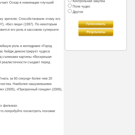
Контрольная закупка
лучает Оскар в номинации «лучший
Поле чудес
Другое
му зрителю. Способствовали этому его
Голосовать
7), «Без лица» (1997). По некоторым
вится его роль в кассовом суперхите
Результаты
езнейшую роль в мелодраме «Город
лас Кейдж демонстрирует чудеса
ред съемками картины «Воскрешая
й реалистичности съедает перед
нать за 60 секунд» более чем 20
оличества. Наиболее нашумевшими
к» (2005), «Призрачный гонщик» (2006),
ых фильмах.
 то попробуйте посмотреть похожие