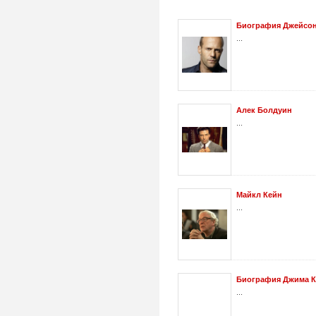
Биография Джейсон
...
Алек Болдуин
...
Майкл Кейн
...
Биография Джима Ке
...