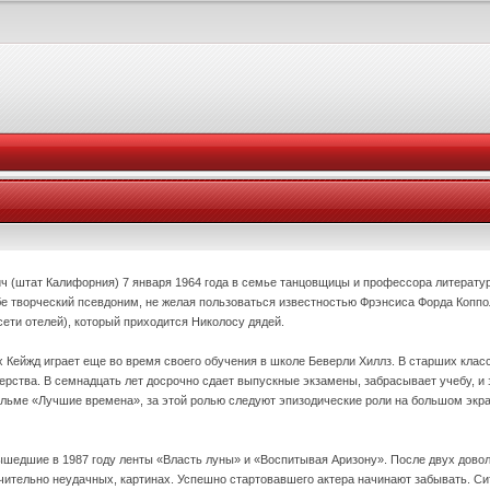
ич (штат Калифорния) 7 января 1964 года в семье танцовщицы и профессора литерату
ебе творческий псевдоним, не желая пользоваться известностью Фрэнсиса Форда Копп
сети отелей), который приходится Николосу дядей.
 Кейжд играет еще во время своего обучения в школе Беверли Хиллз. В старших класс
терства. В семнадцать лет досрочно сдает выпускные экзамены, забрасывает учебу, и
льме «Лучшие времена», за этой ролью следуют эпизодические роли на большом экран
шедшие в 1987 году ленты «Власть луны» и «Воспитывая Аризону». После двух довол
чительно неудачных, картинах. Успешно стартовавшего актера начинают забывать. Сит