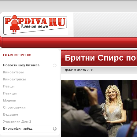
ГЛАВНОЕ МЕНЮ
Бритни Спирс по
Новости шоу бизнеса
Дата: 9 марта 2011
Киноактеры
Киноактрисы
Певцы
Певицы
Модели
Спортсменки
Ведущие
Участники Дом 2
Биография звёзд