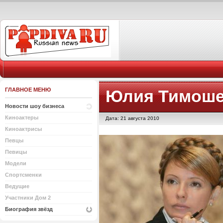
ГЛАВНОЕ МЕНЮ
Юлия Тимоше
Новости шоу бизнеса
Киноактеры
Дата: 21 августа 2010
Киноактрисы
Певцы
Певицы
Модели
Спортсменки
Ведущие
Участники Дом 2
Биография звёзд