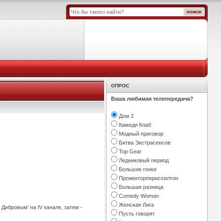
ОПРОС
Ваша любимая телепередача?
Дом 2
Камеди Клаб
Модный приговор
Битва Экстрасенсов
Top Gear
Ледниковый период
Большие гонки
Прожекторперисхилтон
Большая разница
Comedy Woman
Женская Лига
Дибровым' на IV канале, затем -
Пусть говорят