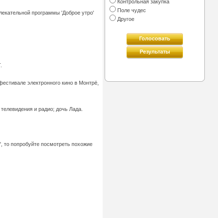
Контрольная закупка
Поле чудес
лекательной программы 'Доброе утро'
Другое
Голосовать
Результаты
.
фестивале электронного кино в Монтрё,
телевидения и радио; дочь Лада.
", то попробуйте посмотреть похожие