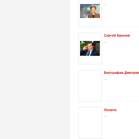
...
Сергей Брилев
...
Биография Дмитрия Н
...
Лолита
...