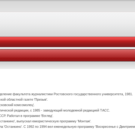
еление факультета журналистики Ростовского государственного университета, 1981.
кой областной газете 'Призыв'.
осковский комсомолец'.
тической редакции, с 1985 - заведующий молодежной редакцией ТАСС.
СР. Работал в программе 'Взгляд'.
Останкино', выпускал юмористическую программу 'Монтаж'.
ала 'Останкино'. С 1992 по 1994 вел еженедельную программу 'Воскресенье с Дмитрием 