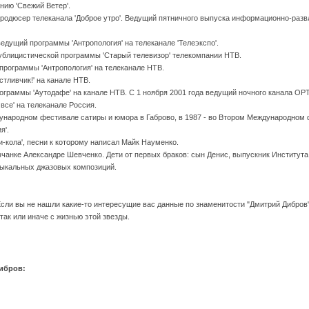
нию 'Свежий Ветер'.
 продюсер телеканала 'Доброе утро'. Ведущий пятничного выпуска информационно-разв
ведущий программы 'Антропология' на телеканале 'Телеэкспо'.
публицистической программы 'Старый телевизор' телекомпании НТВ.
программы 'Антропология' на телеканале НТВ.
стливчик!' на канале НТВ.
ограммы 'Аутодафе' на канале НТВ. С 1 ноября 2001 года ведущий ночного канала ОРТ
 все' на телеканале Россия.
ународном фестивале сатиры и юмора в Габрово, в 1987 - во Втором Международном 
я'.
-кола', песни к которому написал Майк Науменко.
чанке Александре Шевченко. Дети от первых браков: сын Денис, выпускник Института 
зыкальных джазовых композиций.
Если вы не нашли какие-то интересущие вас данные по знаменитости "Дмитрий Дибров
так или иначе с жизнью этой звезды.
ибров: