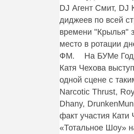
DJ Агент Смит, DJ 
диджеев по всей ст
времени "Крылья" 
место в ротации д
ФМ. На БУМе Года
Катя Чехова высту
одной сцене с таки
Narcotic Thrust, Ro
Dhany, DrunkenMunk
факт участия Кати 
«Тотальное Шоу» н