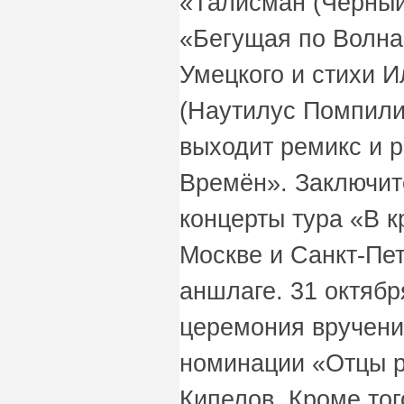
«Талисман (Чёрный
«Бегущая по Волна
Умецкого и стихи 
(Наутилус Помпилиу
выходит ремикс и 
Времён». Заключи
концерты тура «В к
Москве и Санкт-Пе
аншлаге. 31 октябр
церемония вручени
номинации «Отцы р
Кипелов. Кроме тог