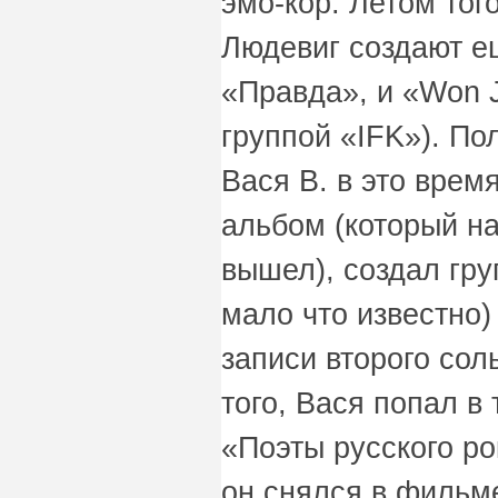
эмо-кор. Летом тог
Людевиг создают ещ
«Правда», и «Won 
группой «IFK»). По
Вася В. в это врем
альбом (который н
вышел), создал гру
мало что известно)
записи второго сол
того, Вася попал в
«Поэты русского ро
он снялся в фильм