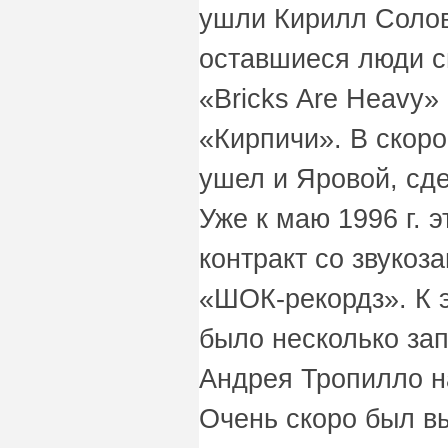
ушли Кирилл Солов
оставшиеся люди с
«Bricks Are Heavy»
«Кирпичи». В скоро
ушел и Яровой, сде
Уже к маю 1996 г. 
контракт со звуко
«ШОК-рекордз». К 
было несколько за
Андрея Тропилло н
Очень скоро был в