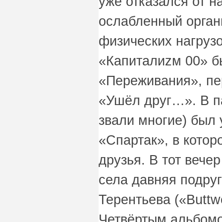
уже отказался от н
ослабленный орган
физических нагруз
«Капиталиzм 00» б
«Переживания», пе
«Ушёл друг…». В па
звали многие) был 
«Спартак», в котор
друзья. В тот вече
села давняя подруг
Терентьева («Buttwe
Четвёртым альбомо