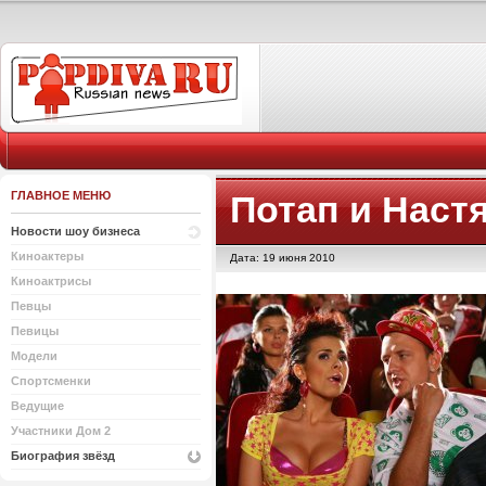
ГЛАВНОЕ МЕНЮ
Потап и Наст
Новости шоу бизнеса
Киноактеры
Дата: 19 июня 2010
Киноактрисы
Певцы
Певицы
Модели
Спортсменки
Ведущие
Участники Дом 2
Биография звёзд