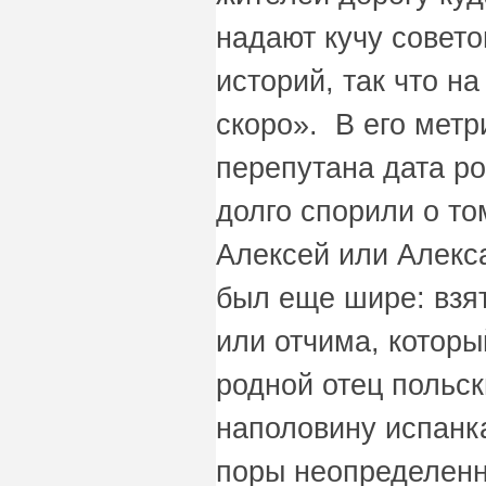
надают кучу совето
историй, так что н
скоро». В его метр
перепутана дата р
долго спорили о том
Алексей или Алекс
был еще шире: взят
или отчима, которы
родной отец польск
наполовину испанк
поры неопределен