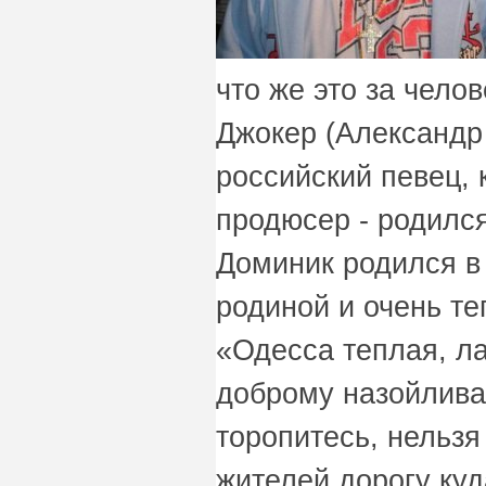
что же это за чело
Джокер (Александр
российский певец, 
продюсер - родилс
Доминик родился в 
родиной и очень те
«Одесса теплая, ла
доброму назойлива
торопитесь, нельз
жителей дорогу куд