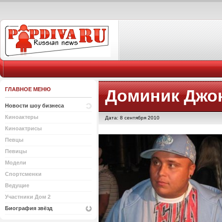
ГЛАВНОЕ МЕНЮ
Доминик Джо
Новости шоу бизнеса
Киноактеры
Дата: 8 сентября 2010
Киноактрисы
Певцы
Певицы
Модели
Спортсменки
Ведущие
Участники Дом 2
Биография звёзд