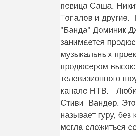
певица Саша, Ник
Топалов и другие.
"Банда" Доминик Д
занимается продю
музыкальных проект
продюсером высоко
телевизионного шоу
канале НТВ. Люби
Стиви Вандер. Это
называет гуру, без
могла сложиться с