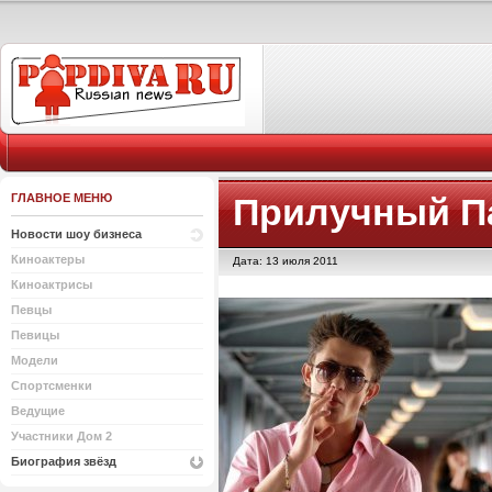
ГЛАВНОЕ МЕНЮ
Прилучный П
Новости шоу бизнеса
Киноактеры
Дата: 13 июля 2011
Киноактрисы
Певцы
Певицы
Модели
Спортсменки
Ведущие
Участники Дом 2
Биография звёзд