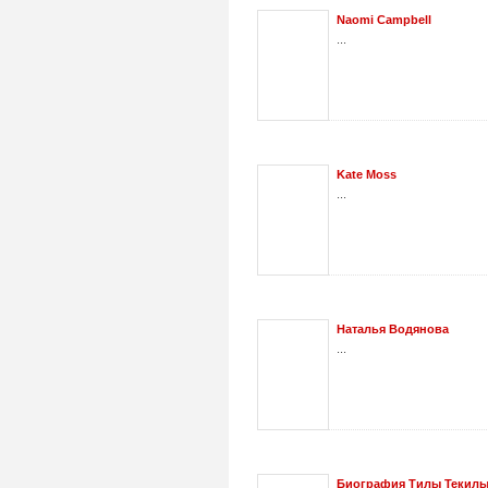
Naomi Campbell
...
Kate Moss
...
Наталья Водянова
...
Биография Тилы Текилы (Т