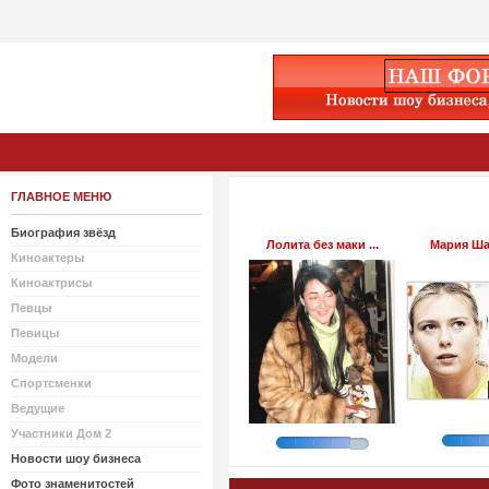
ГЛАВНОЕ МЕНЮ
Биография звёзд
Лолита без маки ...
Мария Шар
Киноактеры
Киноактрисы
Певцы
Певицы
Модели
Спортсменки
Ведущие
Участники Дом 2
Новости шоу бизнеса
Фото знаменитостей