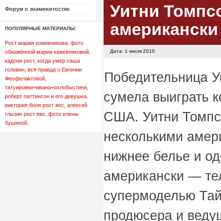
Уитни Томпс
Форум о знаменитостях
американски
ПОПУЛЯРНЫЕ МАТЕРИАЛЫ:
Рост мария кожевникова
,
фото
Дата: 1 июля 2010
обнажённой марии кажевниковой
,
кадони рост
,
когда умер саша
головин
,
вся правда о Евгении
Победительница Уи
Феофелактовой
,
татуировки+ивана+охлобыстина
,
сумела выиграть к
роберт паттинсон и его девушка
,
виктория боня рост вес
,
алексей
США. Уитни Томпс
глызин рост вес
,
фото елены
бушиной
,
несколькими амер
нижнее белье и о
американски — те
супермоделью Тай
продюсера и веду