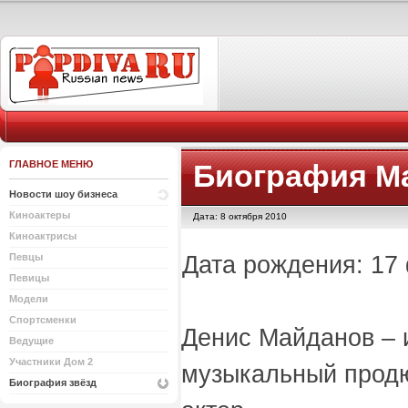
ГЛАВНОЕ МЕНЮ
Биография М
Новости шоу бизнеса
Киноактеры
Дата: 8 октября 2010
Киноактрисы
Дата рождения: 17 
Певцы
Певицы
Модели
Спортсменки
Денис Майданов – 
Ведущие
Участники Дом 2
музыкальный продю
Биография звёзд