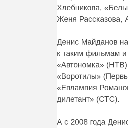
Хлебникова, «Белы
Женя Рассказова, A
Денис Майданов на
к таким фильмам и
«Автономка» (НТВ),
«Воротилы» (Первы
«Евлампия Романов
дилетант» (СТС).
А с 2008 года Дени