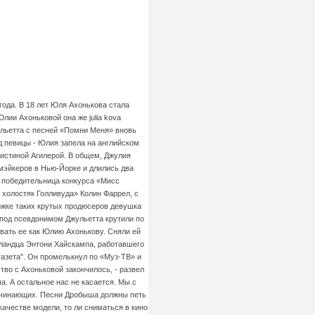
года. В 18 лет Юля Ахонькова стала
лии Ахоньковой она же julia kova
жульетта с песней «Помни Меня» вновь
д певицы - Юлия запела на английском
ристиной Агилерой. В общем, Джулия
мэйкеров в Нью-Йорке и длились два
, победительница конкурса «Мисс
холостяк Голливуда» Колин Фаррел, с
ержке таких крутых продюсеров девушка
 под псевдонимом Джульетта крутили по
вать ее как Юлию Ахонькову. Сняли ей
лландца Энтони Хайскампа, работавшего
 газета". Он промелькнул по «Муз-ТВ» и
во с Ахоньковой закончилось, - развел
а. А остальное нас не касается. Мы с
ачинающих. Песни Дробыша должны петь
качестве модели, то ли сниматься в кино