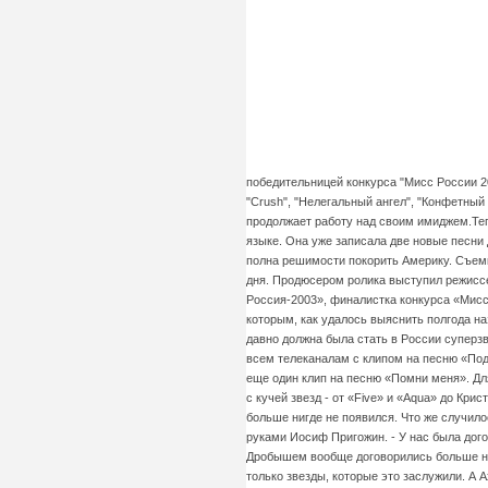
победительницей конкурса "Мисс России 20
"Crush", "Нелегальный ангел", "Конфетный
продолжает работу над своим имиджем.Теп
языке. Она уже записала две новые песни
полна решимости покорить Америку. Съемк
дня. Продюсером ролика выступил режиссе
Россия-2003», финалистка конкурса «Мисс
которым, как удалось выяснить полгода на
давно должна была стать в России суперз
всем телеканалам с клипом на песню «Под
еще один клип на песню «Помни меня». Дл
с кучей звезд - от «Five» и «Aqua» до Кри
больше нигде не появился. Что же случил
руками Иосиф Пригожин. - У нас была догов
Дробышем вообще договорились больше не
только звезды, которые это заслужили. А А