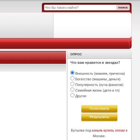
ОПРОС
Что вам нравится в звездах?
Внешность (макияж, прическа)
Богатство (машины, деньги)
Популярность (куча фанатов)
Семейная жизнь (дети и тп)
Другое
Голосовать
Результаты
Бутылки под
коньяк купить оптом
в
Москве.