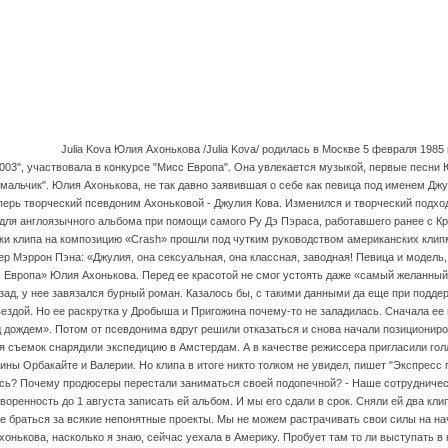
Julia Kova
Юлия Ахонькова /Julia Kova/ родилась в Москве 5 февраля 1985 
03", участвовала в конкурсе "Мисс Европа". Она увлекается музыкой, первые песни Ю
 мальчик". Юлия Ахонькова, не так давно заявившая о себе как певица под именем Д
ерь творческий псевдоним Ахоньковой - Джулия Кова. Изменился и творческий подхо
 для англоязычного альбома при помощи самого Ру Дэ Пэраса, работавшего ранее с К
и клипа на композицию «Crash» прошли под чутким руководством американских клип
р Мэррон Пэна: «Джулия, она сексуальная, она классная, заводная! Певица и модель
 Европа» Юлия Ахонькова. Перед ее красотой не смог устоять даже «самый желанный 
зад, у нее завязался бурный роман. Казалось бы, с такими данными да еще при подд
вездой. Но ее раскрутка у Дробыша и Пригожина почему-то не заладилась. Сначала ее
 дождем». Потом от псевдонима вдруг решили отказаться и снова начали позициониро
я съемок снарядили экспедицию в Амстердам. А в качестве режиссера пригласили го
стины Орбакайте и Валерии. Но клипа в итоге никто толком не увидел, пишет "Экспресс
ось? Почему продюсеры перестали заниматься своей подопечной? - Наше сотрудничест
оренность до 1 августа записать ей альбом. И мы его сдали в срок. Сняли ей два клип
 браться за всякие непонятные проекты. Мы не можем растрачивать свои силы на н
хонькова, насколько я знаю, сейчас уехала в Америку. Пробует там то ли выступать в 