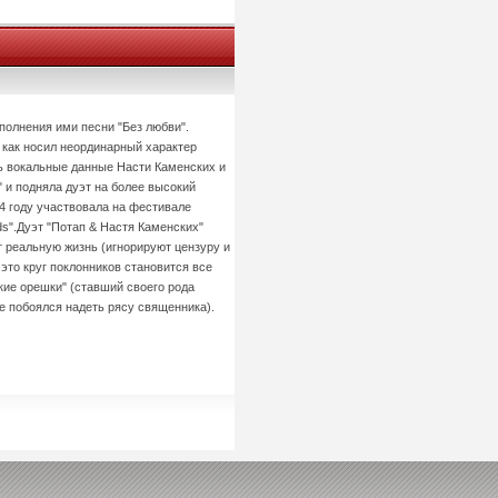
полнения ими песни "Без любви".
 как носил неординарный характер
дь вокальные данные Насти Каменских и
 и подняла дуэт на более высокий
04 году участвовала на фестивале
ds".Дуэт "Потап & Настя Каменских"
т реальную жизнь (игнорируют цензуру и
 это круг поклонников становится все
ие орешки" (ставший своего рода
не побоялся надеть рясу священника).