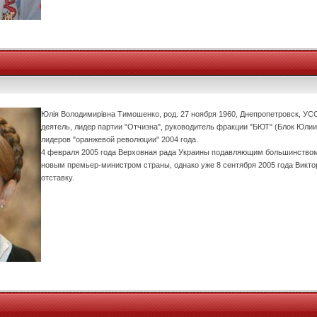
Юлія Володимирівна Тимошенко, род. 27 ноября 1960, Днепропетровск, УС
деятель, лидер партии "Отчизна", руководитель фракции "БЮТ" (Блок Юлии
лидеров "оранжевой революции" 2004 года.
4 февраля 2005 года Верховная рада Украины подавляющим большинство
новым премьер-министром страны, однако уже 8 сентября 2005 года Викто
отставку.