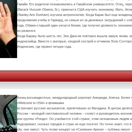
Гавайи. Его родители познакомились в Гавайском университете. Отец, че
(Barack Hussein Obama, Sr.), приехал в США изучать экономику. Мать, бе
(Stanley Ann Dunham) изучала антропологию. Когда Барак был еще младенц
продолжения учебы в Гарвард, но семью из-за денежных затруднений с соб
года, Обама-старший один уехал в Кению, где получил должность экономис
он развелся.
Когда Бараку было шесть лет, Энн Данхэм повторно вышла замуж, вновь за 
индонезийца. Вместе с матерью, сводной сестрой и отчимом Лоло Соэторо 
Индонезию, где провел четыре года.
Конец восьмидесятых, международный аэропорт Анкоридж, Аляска. Более 
«Welcome to USА» и флажками
встречают русских музыкантов, прилетевших из Магадана. В центре делега
России – молодой светловолосый человек – солист и руководитель москов
рок-группы «Рондо». Он улыбается этой стране, этим незнакомым людям и
подозревает, сколько городов и стран он еще посетит. Но точно знает, что в
city, они зажгут. Чуть позже концерт на «Салеванн Арена» – публика ликует 