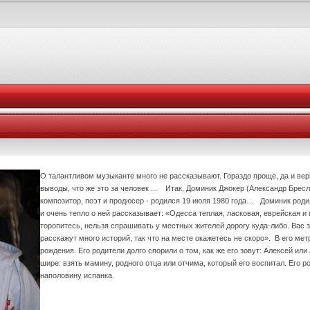
О талантливом музыканте много не рассказывают. Гораздо проще, да и вер
выводы, что же это за человек ... Итак, Доминик Джокер (Александр Брес
композитор, поэт и продюсер - родился 19 июля 1980 года… Доминик роди
и очень тепло о ней рассказывает: «Одесса теплая, ласковая, еврейская и
торопитесь, нельзя спрашивать у местных жителей дорогу куда-либо. Вас з
расскажут много историй, так что на месте окажетесь не скоро». В его мет
рождения. Его родители долго спорили о том, как же его зовут: Алексей и
шире: взять мамину, родного отца или отчима, который его воспитал. Его р
наполовину испанка.