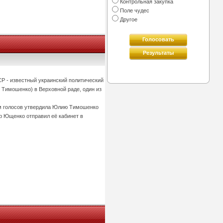
Контрольная закупка
Поле чудес
Другое
Голосовать
Результаты
СР - известный украинский политический
 Тимошенко) в Верховной раде, один из
м голосов утвердила Юлию Тимошенко
р Ющенко отправил её кабинет в