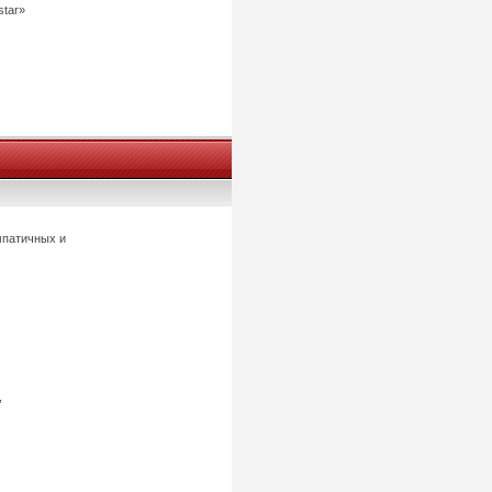
star»
мпатичных и
,