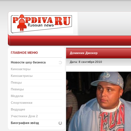
ГЛАВНОЕ МЕНЮ
Доминик Джокер
Дата: 8 сентября 2010
Новости шоу бизнеса
Киноактеры
Киноактрисы
Певцы
Певицы
Модели
Спортсменки
Ведущие
Участники Дом 2
Биография звёзд