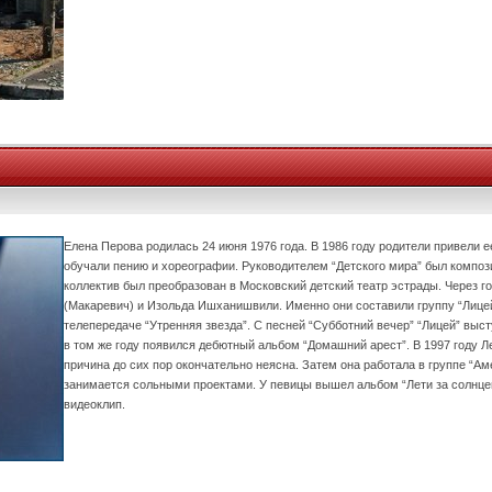
Елена Перова родилась 24 июня 1976 года. В 1986 году родители привели ее
обучали пению и хореографии. Руководителем “Детского мира” был композ
коллектив был преобразован в Московский детский театр эстрады. Через г
(Макаревич) и Изольда Ишханишвили. Именно они составили группу “Лицей
телепередаче “Утренняя звезда”. С песней “Субботний вечер” “Лицей” выст
в том же году появился дебютный альбом “Домашний арест”. В 1997 году Л
причина до сих пор окончательно неясна. Затем она работала в группе “Аме
занимается сольными проектами. У певицы вышел альбом “Лети за солнцем
видеоклип.