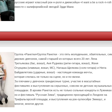
русские играют классный рок-н-ролл и джемсейшн «I want a be a rock-n-roll 
вместе с калифорнийской звездой Эдди Мани.
Группа «Ранетки»Группа Ранетки - это пять молоденьких, обаятельных, си
дерзких девчонок, самой старшей из которых всего 20 лет. Лена
Третьякова (бас, вокал), Аня Руднева (ритм-гитара, вокал), Женя
Огурцова (клавиши, вокал, MC), Наташа Щелкова (соло-гитара) и Нюта
Байдавлетова (ударные, вокал) - настоящая команда мечты,
которая спелась не только на сцене, но и по-жизни.
За плечами у девчонок грандиозные турне, участие в масштабных
фестивалях и выступления на серьезных, совсем не детских музыкальных
площадках. В архиве Ранеток есть не только сольные концерты в Лужниках
но и фестиваль "Русская Зима", традиционно проходящий в Лондоне на
Трафальгарской площади, и выступления на рок-оупенэйре Эммаус, и
многое, многое другое.