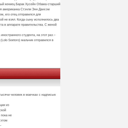
рный кениец Барак Хусейн Обама-старший
лая американка Стэнли Энн Данхэм
ем, его отец отправился для
ой не взял. Когда сыну исполнилось два
та в аппарате правительства. С женой
иностранного студента, на этот раз –
(Lolo Soetoro) мальчик отправился в
тысячи человек в маечках с надписью
ции из
ской
 пока не
 этом
–