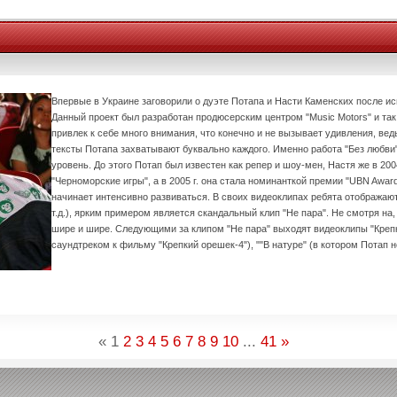
Впервые в Украине заговорили о дуэте Потапа и Насти Каменских после ис
Данный проект был разработан продюсерским центром "Music Motors" и так
привлек к себе много внимания, что конечно и не вызывает удивления, ве
тексты Потапа захватывают буквально каждого. Именно работа "Без любви"
уровень. До этого Потап был известен как репер и шоу-мен, Настя же в 20
"Черноморские игры", а в 2005 г. она стала номинанткой премии "UBN Awar
начинает интенсивно развиваться. В своих видеоклипах ребята отображаю
т.д.), ярким примером является скандальный клип "Не пара". Не смотря на,
шире и шире. Следующими за клипом "Не пара" выходят видеоклипы "Крепк
саундтреком к фильму "Крепкий орешек-4"), ""В натуре" (в котором Потап 
«
1
2
3
4
5
6
7
8
9
10
...
41
»