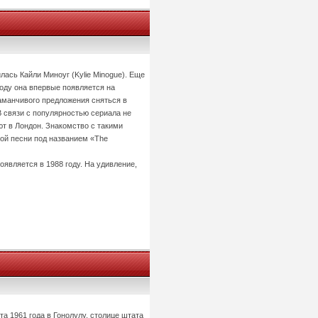
лась Кайли Миноуг (Kylie Minogue). Еще
году она впервые появляется на
заманчивого предложения сняться в
В связи с популярностью сериала не
ют в Лондон. Знакомство с такими
вой песни под названием «The
оявляется в 1988 году. На удивление,
а 1961 года в Гонолулу, столице штата