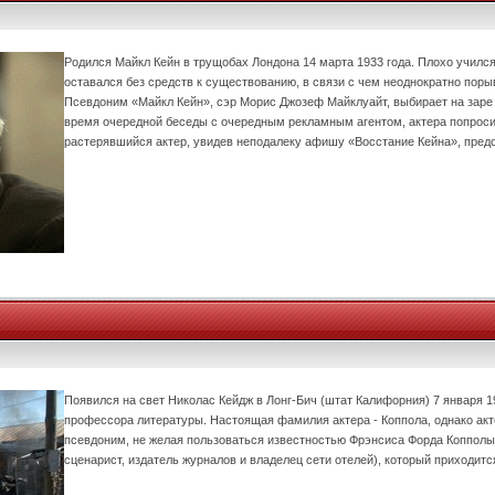
Родился Майкл Кейн в трущобах Лондона 14 марта 1933 года. Плохо учился
оставался без средств к существованию, в связи с чем неоднократно поры
Псевдоним «Майкл Кейн», сэр Морис Джозеф Майклуайт, выбирает на заре
время очередной беседы с очередным рекламным агентом, актера попроси
растерявшийся актер, увидев неподалеку афишу «Восстание Кейна», пред
Появился на свет Николас Кейдж в Лонг-Бич (штат Калифорния) 7 января 1
профессора литературы. Настоящая фамилия актера - Коппола, однако акт
псевдоним, не желая пользоваться известностью Фрэнсиса Форда Копполы
сценарист, издатель журналов и владелец сети отелей), который приходитс