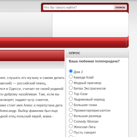
ОПРОС
Ваша любимая телепередача?
Дом 2
Камеди Клаб
нее, слушать его музыку и самим делать
Модный приговор
лавский) — российский певец,
Битва Экстрасенсов
лся в Одессе, считает ее своей родиной
Top Gear
 по-доброму назойливая. Там, если вы
Ледниковый период
аговорят, надают кучу советов,
Большие гонки
рике стоит имя Алекс и перепутана дата
Прожекторперисхилтон
ли Александр. Выбор фамилии был еще
Большая разница
одной отец польский еврей, мама -
Comedy Woman
Женская Лига
Пусть говорят