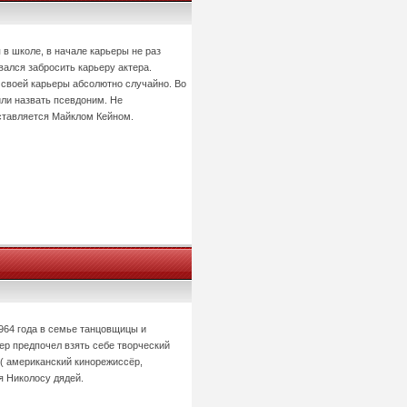
 в школе, в начале карьеры не раз
вался забросить карьеру актера.
 своей карьеры абсолютно случайно. Во
ли назвать псевдоним. Не
ставляется Майклом Кейном.
964 года в семье танцовщицы и
ер предпочел взять себе творческий
( американский кинорежиссёр,
я Николосу дядей.