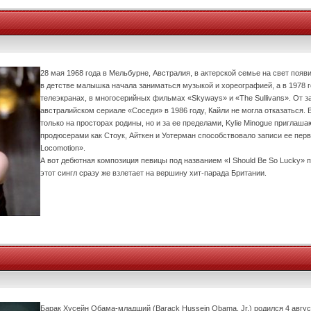
28 мая 1968 года в Мельбурне, Австралия, в актерской семье на свет появи
в детстве малышка начала заниматься музыкой и хореографией, а в 1978 
телеэкранах, в многосерийных фильмах «Skyways» и «The Sullivans». От 
австралийском сериале «Соседи» в 1986 году, Кайли не могла отказаться. 
только на просторах родины, но и за ее пределами, Kylie Minogue приглаша
продюсерами как Стоук, Айткен и Уотерман способствовало записи ее пер
Locomotion».
А вот дебютная композиция певицы под названием «I Should Be So Lucky» п
этот сингл сразу же взлетает на вершину хит-парада Британии.
Барак Хусейн Обама-младший (Barack Hussein Obama, Jr.) родился 4 август