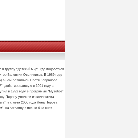
 в группу “Детский мир”, где подростков
итор Валентин Овсянников. В 1989 году
од в нем появились Настя Капралова
”, дебютировавшую в 1991 году в
упил в 1992 году в программе “Музобоз”,
ену Перову уволили из коллектива —
га”, а с лета 2000 года Лена Перова
”, на заглавную песню был снят