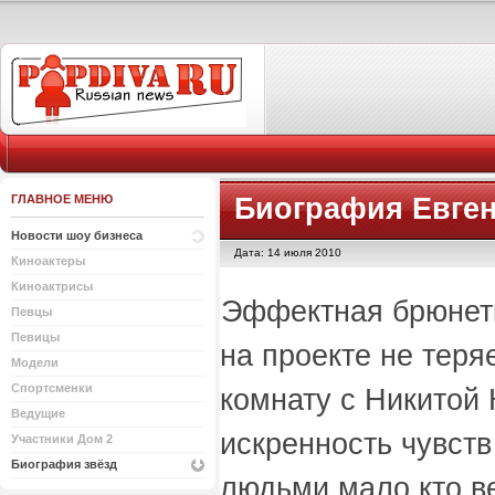
ГЛАВНОЕ МЕНЮ
Биография Евге
Новости шоу бизнеса
Дата: 14 июля 2010
Киноактеры
Киноактрисы
Эффектная брюнет
Певцы
Певицы
на проекте не теря
Модели
Спортсменки
комнату с Никитой 
Ведущие
искренность чувст
Участники Дом 2
Биография звёзд
людьми мало кто в