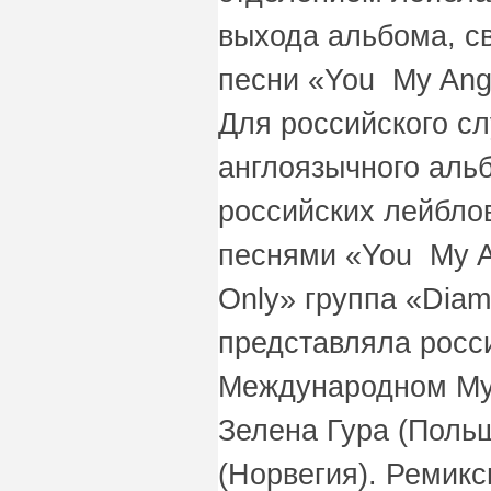
выхода альбома, св
песни «You My Ange
Для российского сл
англоязычного аль
российских лейблов
песнями «You My A
Only» группа «Dia
представляла росс
Международном Му
Зелена Гура (Польш
(Норвегия). Ремикс