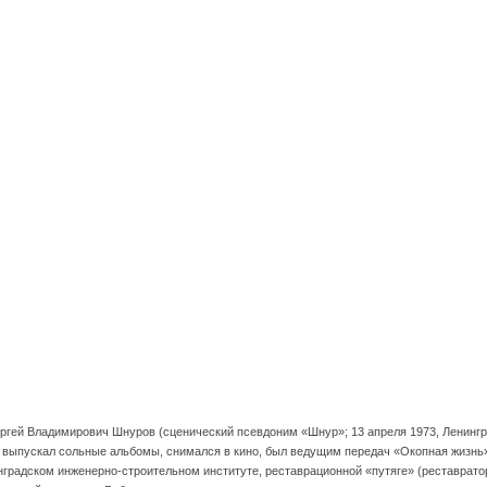
ргей Владимирович Шнуров (сценический псевдоним «Шнур»; 13 апреля 1973, Ленингр
е выпускал сольные альбомы, снимался в кино, был ведущим передач «Окопная жизнь»
градском инженерно-строительном институте, реставрационной «путяге» (реставратор 