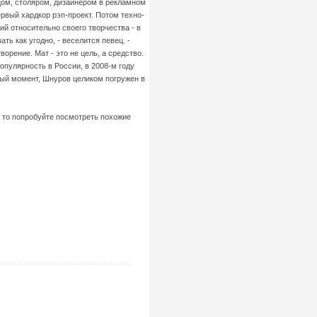
цом, столяром, дизайнером в рекламном
рвый хардкор рэп-проект. Потом техно-
ий относительно своего творчества - в
ь как угодно, - веселится певец. -
ворение. Мат - это не цель, а средство.
опулярность в России, в 2008-м году
ный момент, Шнуров целиком погружен в
, то попробуйте посмотреть похожие