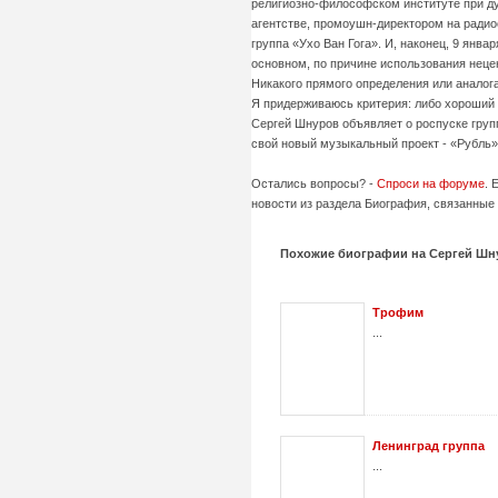
религиозно-философском институте при ду
агентстве, промоушн-директором на радио
группа «Ухо Ван Гога». И, наконец, 9 янв
основном, по причине использования нецен
Никакого прямого определения или аналога 
Я придерживаюсь критерия: либо хороший т
Сергей Шнуров объявляет о роспуске груп
свой новый музыкальный проект - «Рубль»
Остались вопросы? -
Спроси на форуме
. 
новости из раздела Биография, связанные 
Похожие биографии на Сергей Шн
Трофим
...
Ленинград группа
...