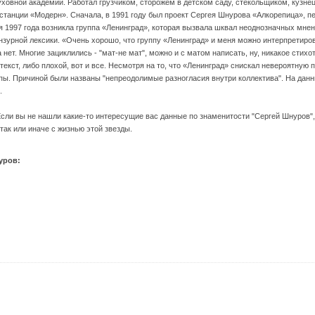
ховной академии. Работал грузчиком, сторожем в детском саду, стекольщиком, кузне
станции «Модерн». Сначала, в 1991 году был проект Сергея Шнурова «Алкорепица», пе
аря 1997 года возникла группа «Ленинград», которая вызвала шквал неоднозначных мнен
зурной лексики. «Очень хорошо, что группу «Ленинград» и меня можно интерпретироват
нет. Многие зациклились - "мат-не мат", можно и с матом написать, ну, никакое стихот
екст, либо плохой, вот и все. Несмотря на то, что «Ленинград» снискал невероятную п
пы. Причиной были названы "непреодолимые разногласия внутри коллектива". На дан
.
Если вы не нашли какие-то интересущие вас данные по знаменитости "Сергей Шнуров"
так или иначе с жизнью этой звезды.
уров: