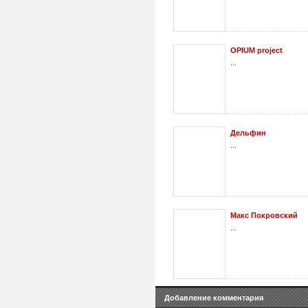
OPIUM project
...
Дельфин
...
Макс Покровский
...
Добавление комментария