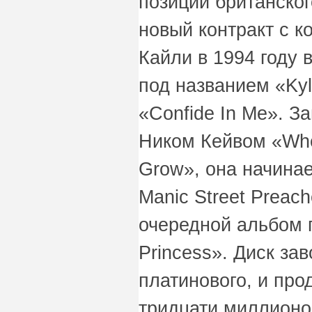
позиции британског
новый контракт с к
Кайли в 1994 году
под названием «Kyl
«Confide In Me». З
Ником Кейвом «Whe
Grow», она начинае
Manic Street Preach
очередной альбом 
Princess». Диск за
платинового, и про
тридцати миллионов