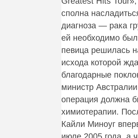
Greatest Hits Tour»
сполна насладиться
диагноза — рака гр
ей необходимо было
певица решилась н
исхода которой жда
благодарные поклон
министр Австралии
операция должна б
химиотерапии. Пос
Кайли Миноуг впер
июле 2005 года, а 