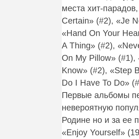
места хит-парадов,
Certain» (#2), «Je 
«Hand On Your Hear
A Thing» (#2), «Nev
On My Pillow» (#1),
Know» (#2), «Step B
Do I Have To Do» (#
Первые альбомы пе
невероятную попул
Родине но и за ее п
«Enjoy Yourself» (1