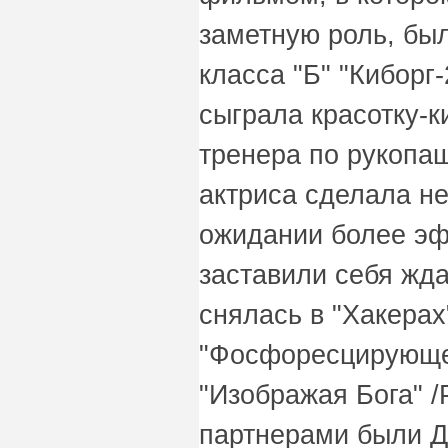
заметную роль, бы
класса "Б" "Киборг-
сыграла красотку-к
тренера по рукопа
актриса сделала н
ожидании более эф
заставили себя жда
снялась в "Хакерах"
"Фосфоресцирующем
"Изображая Бога" /P
партнерами были Д