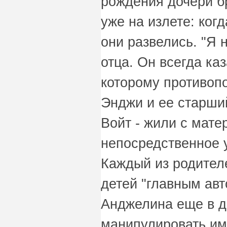
рождения дочери б
уже на излете: ког
они развелись. "Я 
отца. Он всегда ка
которому противоп
Энджи и ее старши
Войт - жили с мате
непосредственное у
Каждый из родител
детей "главным авто
Анджелина еще в д
манипулировать им