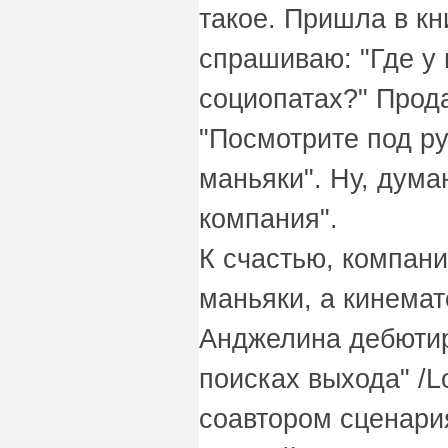
такое. Пришла в к
спрашиваю: "Где у 
социопатах?" Прода
"Посмотрите под р
маньяки". Ну, дума
компания".
К счастью, компани
маньяки, а кинемат
Анджелина дебютир
поисках выхода" /Lo
соавтором сценари