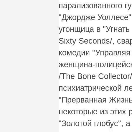
парализованного г
"Джордже Уоллесе" 
угонщица в "Угнать 
Sixty Seconds/, св
комедии "Управляя 
женщина-полицейск
/The Bone Collector
психиатрической л
"Прерванная Жизнь" /
некоторые из этих
"Золотой глобус", 