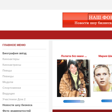
ГЛАВНОЕ МЕНЮ
Биография звёзд
Лолита без маки ...
Мария Шар
Киноактеры
Киноактрисы
Певцы
Певицы
Модели
Спортсменки
Ведущие
Участники Дом 2
Новости шоу бизнеса
Фото знаменитостей