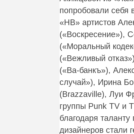
попробовали себя 
«НВ» артистов Але
(«Воскресение»), 
(«Моральный кодек
(«Вежливый отказ»
(«Ва-банкъ»), Алек
случай»), Ирина Б
(Brazzaville), Луи Ф
группы Punk TV и T
благодаря таланту 
дизайнеров стали г