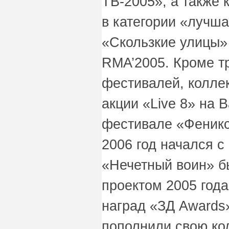
ТВ-2005», а также 
в категории «лучша
«Скользкие улицы» 
RMA’2005. Кроме т
фестивалей, коллек
акции «Live 8» на 
фестивале «Феникс
2006 год начался с
«Нечетный воин» б
проектом 2005 год
наград «ЗД Awards»
пополнили свою ко