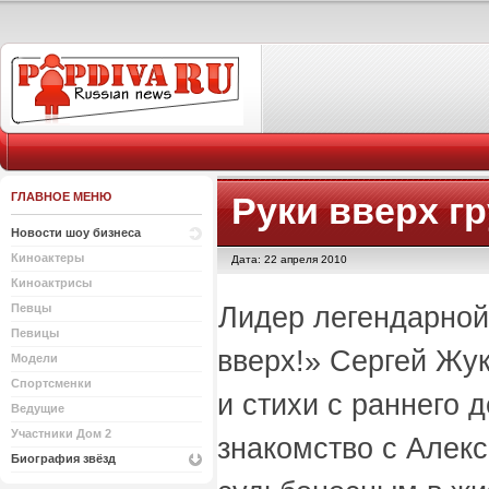
ГЛАВНОЕ МЕНЮ
Руки вверх г
Новости шоу бизнеса
Киноактеры
Дата: 22 апреля 2010
Киноактрисы
Лидер легендарной
Певцы
Певицы
вверх!» Сергей Жук
Модели
Спортсменки
и стихи с раннего д
Ведущие
Участники Дом 2
знакомство с Алек
Биография звёзд