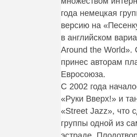
множеством интерн
года немецкая гру
версию на «Песенку
в английском вариа
Around the World».
принес авторам пл
Евросоюза.
С 2002 года начало
«Руки Вверх!» и та
«Street Jazz», что
группы одной из с
эстраде. Плодотво