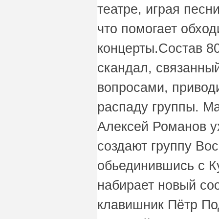
театре, играя песн
что помогает обход
концерты.Состав 80
скандал, связанны
вопросами, приводи
распаду группы. Ма
Алексей Романов у
создают группу Во
обьединившись с К
набирает новый сос
клавишник Пётр По