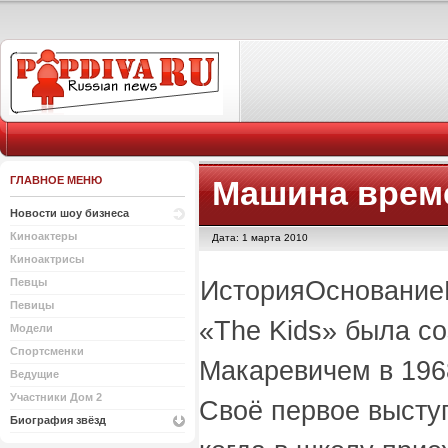
ГЛАВНОЕ МЕНЮ
Машина врем
Новости шоу бизнеса
Киноактеры
Дата: 1 марта 2010
Киноактрисы
ИсторияОснование
Певцы
Певицы
«The Kids» была с
Модели
Спортсменки
Макаревичем в 1968
Ведущие
Участники Дом 2
Своё первое высту
Биография звёзд