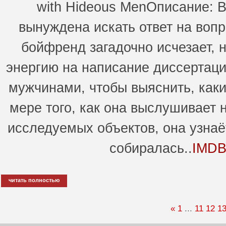
with Hideous MenОписание: 
вынуждена искать ответ на вопро
бойфренд загадочно исчезает, 
энергию на написание диссертаци
мужчинами, чтобы выяснить, как
мере того, как она выслушивает
исследуемых объектов, она узнаё
собиралась..
IMDB 
читать полностью
«
1
...
11
12
1