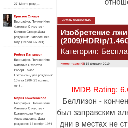
отнош
27. Место рожд ...
Кристен Стюарт
читать полностью
Биография. Полное Имя
Фамилия Отчество -
Изобретение лжи /
Кристен Стюарт.Дата
рождения: 9 апреля 1990
(2009/HDRip/1.46
года (19 полных лет). ...
Категория:
Беспла
Роберт Пэттинсон
Биография. Полное Имя
Комментарии [0]
| 15 февраля 2010
Фамилия Отчество -
Роберт Томас
Пэттинсон.Дата рождения:
13 мая 1986 (23 полных
лет) ...
IMDB Rating: 6.
Мария Кожевникова
Беллизон - конче
Биография. Полное Имя
Фамилия Отчество -
был заправским алк
Кожевникова Мария
Александровна. Дата
дни в местах не с
рождения: 14 ноября 1984