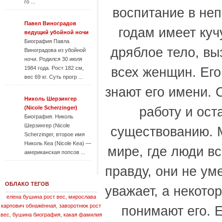
го ...
воспитание в неп
Павел Виноградов
годам имеет куч
ведущий убойной ночи
Биография Павла
дряблое тело, в
Виноградова из убойной
ночи. Родился 30 июля
1984 года. Рост 182 см,
всех женщин. Его
вес 69 кг. Суть прогр ...
знают его имени. 
Николь Шерзингер
(Nicole Scherzinger)
работу и ост
Биография. Николь
Шерзингер (Nicole
существованию. М
Scherzinger, второе имя
Николь Кеа (Nicole Kea) —
мире, где люди вс
американская попсов ...
правду, они не ум
ОБЛАКО ТЕГОВ
уважает, а некото
елена бушина рост вес
,
мирослава
карпович обнажённая
,
заворотнюк рост
понимают его. 
вес
,
бушина биография
,
какая фамилия