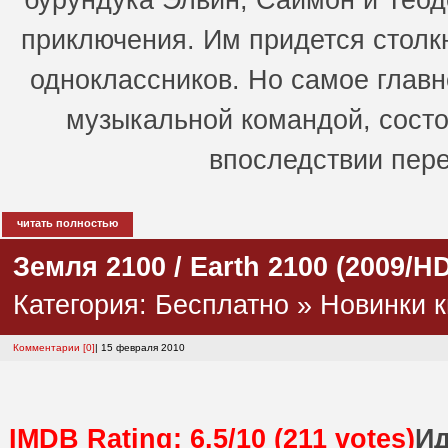
бурундука Элвин, Саймон и Теодо
приключения. Им придется столк
одноклассников. Но самое главн
музыкальной командой, состо
впоследствии пере
читать полностью
Земля 2100 / Earth 2100 (2009/H
Категория:
Бесплатно
»
Новинки к
Комментарии [0]
| 15 февраля 2010
IMDB Rating: 6.5/10 (211 votes)
Ид