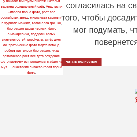
у вокалистки групы винтаж
,
наталья
согласилась на с
варвина официальный сайт
,
Анастасия
Сиваева порно фото
,
рост вес
того, чтобы досади
российских звезд
,
мирослава карпович
в журнале максим
,
голая алла гришко
,
мог подумать, ч
биография дарьи черных
,
фото
а.макаревича
,
подделки голых
знаменитостей
,
popdiva.ru
,
актёр джет
повернется
ли
,
эротические фото марта певица
,
роберт паттинсон биография
,
лиза
арзамасова рост вес дата рождения
,
фото карточек из программы мафия на
читать полностью
муз ...
,
анастасия сиваева голая порно
фото
,