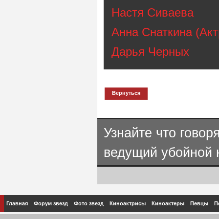
Настя Cиваева
Анна Снаткина (Акт
Дарья Черных
Вернуться
Узнайте что говор
ведущий убойной 
Главная
Форум звезд
Фото звезд
Киноактрисы
Киноактеры
Певцы
П