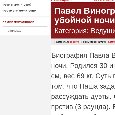
О киноактрисах
Рост и вес Андже
Фото знаменитостей
Павел Виног
Форум о знаменитостях
убойной ночи
САМОЕ ПОПУЛЯРНОЕ
Категория:
Ведущ
загрузка...
Разместил:
popdiva
| Просмотров: [1959] |
Комм
Биография Павла В
ночи. Родился 30 и
см, вес 69 кг. Сут
том, что Паша зада
рассуждать дуэты. 
против (3 раунда). 