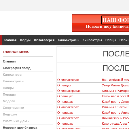
Главная
Форум
Фотогалерея
Киноактрисы
Киноактеры
Певцы
Певи
ПОСЛЕ
ГЛАВНОЕ МЕНЮ
Главная
ПОСЛЕ
Биография звёзд
Киноактеры
О киноактерах
Ваш любимый фи
Киноактрисы
О певцах
Умер Майкл Джек
Певцы
О киноактрисах
Фильмы с Камерон
Певицы
О певицах
Какой вес и рост 
Модели
О певицах
Какой рост у Дже
О киноактерах
Фильмы с Заком
Спортсменки
О певицах
Какой рост у Аври
Ведущие
О киноактерах
Личная жизнь Роб
Участники Дом 2
О певицах
Какого года Алла 
Новости шоу бизнеса