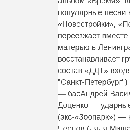
альбом «Время», в
популярные песни 
«Новостройки», «П
переезжает вместе
матерью в Ленингра
восстанавливает г
состав «ДДТ» входя
"Санкт-Петербург"
— басАндрей Васил
Доценко — ударны
(экс-«Зоопарк») —
Чернов (дядя Миш