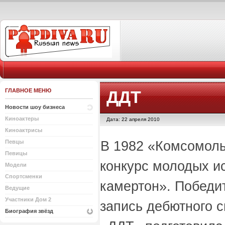
ГЛАВНОЕ МЕНЮ
ДДТ
Новости шоу бизнеса
Киноактеры
Дата: 22 апреля 2010
Киноактрисы
В 1982 «Комсомоль
Певцы
Певицы
конкурс молодых и
Модели
Спортсменки
камертон». Победи
Ведущие
Участники Дом 2
запись дебютного 
Биография звёзд