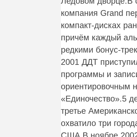
Ледовом дворце.В 
компания Grand пе
компакт-дисках ра
причём каждый аль
редкими бонус-тре
2001 ДДТ приступи
программы и запис
ориентировочным 
«Единочество».5 д
третье Американско
охватило три город
США.В ноябре 2002