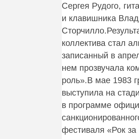
Сергея Рудого, гит
и клавишника Вла
Сторчилло.Результ
коллектива стал а
записанный в апрел
нем прозвучала ко
роль».В мае 1983 г
выступила на стад
в программе офиц
санкционированног
фестиваля «Рок за 