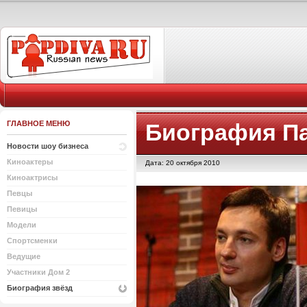
ГЛАВНОЕ МЕНЮ
Биография П
Новости шоу бизнеса
Киноактеры
Дата: 20 октября 2010
Киноактрисы
Певцы
Певицы
Модели
Спортсменки
Ведущие
Участники Дом 2
Биография звёзд