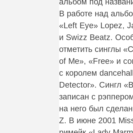
альбом под названи
В работе над альбо
«Left Eye» Lopez, J
и Swizz Beatz. Осо
отметить синглы «C
of Me», «Free» и 
с королем dancehal
Detector». Сингл «
записан с рэппером
на него был сделан
Z. В июне 2001 Mis
римейк «Lady Marm