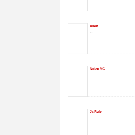
Akon
...
Noize MC
...
Ja Rule
...