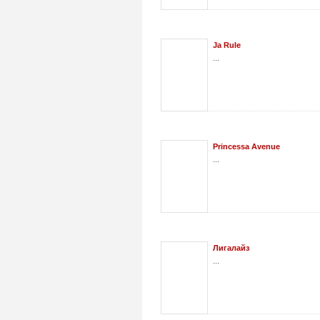
Ja Rule
...
Princessa Avenue
...
Лигалайз
...