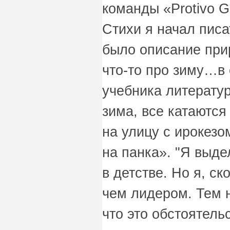
команды «Protivo G
Стихи я начал писа
было описание при
что-то про зиму…в
учебника литерату
зима, все катаютс
на улицу с ирокезо
на панка».
"Я выдел
в детстве. Но я, с
чем лидером. Тем н
что это обстоятель