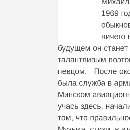
Михайл
1969 го
обыкно
ничего 
будущем он станет
талантливым поэто
певцом. После ок
была служба в арми
Минском авиационн
учась здесь, начал
том, что правильно
Музыка, стихи, в и