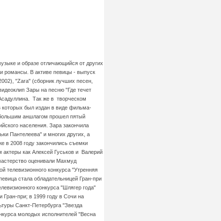
музыке и образе отличающийся от других
 и романсы. В активе певицы - выпуск
2002), "Zara" (сборник лучших песен,
видеоклип Зары на песню "Где течет
 Асадуллина. Так же в творческом
 которых был издан в виде фильма-
с большим аншлагом прошел пятый
ийского населения. Зара закончила
ки Пантелеева" и многих других, а
е в 2008 году закончились съемки
м актеры как Алексей Гуськов и Валерий
 мастерство оценивали Махмуд
ой телевизионного конкурса "Утренняя
 певица стала обладательницей Гран-при
елевизионного конкурса "Шлягер года"
 Гран-при; в 1999 году в Сочи на
льтуры Санкт-Петербурга "Звезда
онкурса молодых исполнителей "Весна