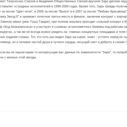
Совет Творческих Союзов и Академия Общественных Связей вручили Заре диплом лаур
тивалях эстрадных исполнителей в 1998-2000 годах. Кроме того, Зара трижды получ
 за песню "Цвет ночи", в 2005 за песню "Вьюга" и в 2007 за песню "Любовь-Красавица
ика Звезд 6" и занимает почетное третье место в финале, заключив контракт с корпо
«Замела зима» (реж. Гоша Таидзе), при полном аншлаге проходит сольный концерт в Б
ф «Код Апокалипсиса» и участвует в съемках остросюжетного боевика под рабочим н
нцертах, а так же её всегда можно увидеть на главных концертных площадках и теле-
е издания страны. Тот, кто хоть раз видел Зару на сцене, знает - устоять перед ее 
певица, но и человек чистой души и чуткого сердца, несущий свет и доброту в своем 
Если вы не нашли какие-то интересущие вас данные по знаменитости "Зара", то попро
че с жизнью этой звезды.