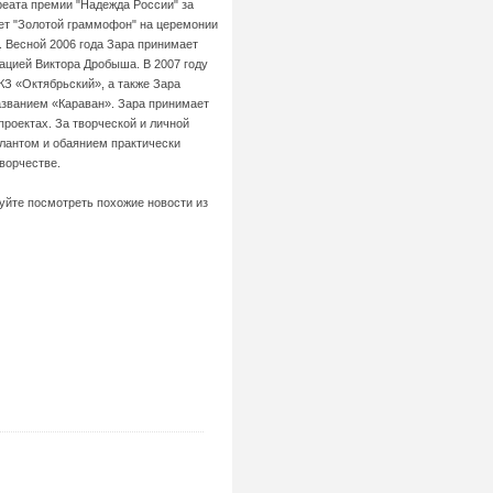
еата премии "Надежда России" за
ает "Золотой граммофон" на церемонии
". Весной 2006 года Зара принимает
рацией Виктора Дробыша. В 2007 году
КЗ «Октябрьский», а также Зара
азванием «Караван». Зара принимает
проектах. За творческой и личной
талантом и обаянием практически
творчестве.
буйте посмотреть похожие новости из