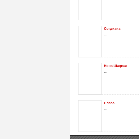
Согдиана
...
Нина Шацкая
...
Слава
...