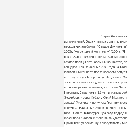
Зара Обаятельная
исполнителей. Зара - певица удивительног
нескольких альбомов: "Сердце Джульетты" (
2003), "Не оставляй меня одну" (2004), "
река". Зара также исполнила главную жен
архиве певицы пять сольных концертов, п
концерта. Так же осенью 2007 года на те
юбилейный концерт, после которого популя
петербургскую Театральную Академию. Она 
также в нескольких художественных карти
полнометражного фильма, в котором Зара 
Николаев. Зара поет с 12 лет, и успела 
Эсамбаев, Иосиф Кобзон, Юрий Маликов, А
звезда" (Москва) и получила Гран-при меж
конкурса "Надежды Сибири" (Омск), открыт
(оба - Санкт-Петербург). Два года подряд
фестивале "Голоса-99" она была удостоена
Прометея", учрежденную академиком Дмитр