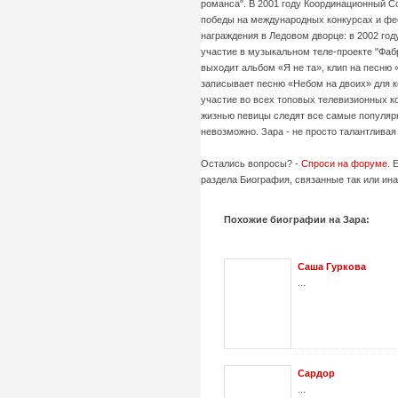
романса". В 2001 году Координационный 
победы на международных конкурсах и фес
награждения в Ледовом дворце: в 2002 году
участие в музыкальном теле-проекте "Фабр
выходит альбом «Я не та», клип на песню 
записывает песню «Небом на двоих» для к
участие во всех топовых телевизионных ко
жизнью певицы следят все самые популярны
невозможно. Зара - не просто талантливая 
Остались вопросы? -
Спроси на форуме
. 
раздела Биография, связанные так или ина
Похожие биографии на Зара:
Саша Гуркова
...
Сардор
...