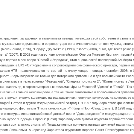
, красивая, загадочная, и талантливая певица, имеющая свой собственный стиль в 
о музыкального диапазона, в ее репертуаре органично сочетаются поп-музыка, этника
макси-сингл, 1996), "Сердце Джульетты" (1999), "Зара" (2000), "Там, где течёт река" (
Я не та" (2007). В 2002 году известным клипмейкером Олегом Гусевым был снят первый 
скую партию в рок-опере "Орфей и Эвридика", став сценической партнершей Альберта
рошедших в БКЗ «Октябрьский» в сопровождении симфонического оркестра, первый из
леканале НТВ транслировался четвертый по счету концерт певицы. 4 октября 2008г. 
рность Зары возросла не только для питерского зрителя, но и для большей части Росс
снималась в телесериалах "Фаворский", "Спецназ по-русски 2", "Жизнь и смерть Лень
нах, например, в короткометражных фильмах Ирины Евтеевой "Демон" и "Тезей". Так ж
снялась в главной женской роли, а так же такие знаменитые и полюбившиеся зрителя
собрать внушительную коллекцию наград различных песенных конкурсов, на которых ее
ндрей Петров и другие мэтры российской эстрады. В 1997 году Зара стала финалистк
дународного фестиваля "Пусть смеются дети" (Каир и Порт-Саид, Египет). В 1998 году
ого конкурса исполнителей новой детской песни "День рождения" и международного т
 на конкурсе "Надежды Европы" (Сочи) Зара получала диплом лауреата первой степени и
 приза зрительских симпатий. Тогда же певица получила награду деятелей науки и ку
ием Лихачевым. А через год Зара стала лауреатом первого Санкт-Петербургского к