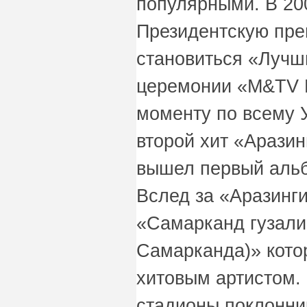
популярными. В 200
Президентскую пр
становиться «Лучш
церемонии «M&TV M
моменту по всему У
второй хит «Аразин
вышел первый альб
Вслед за «Аразинги
«Самарканд гузали
Самарканда)» кото
хитовым артистом.
стадионы поклонни