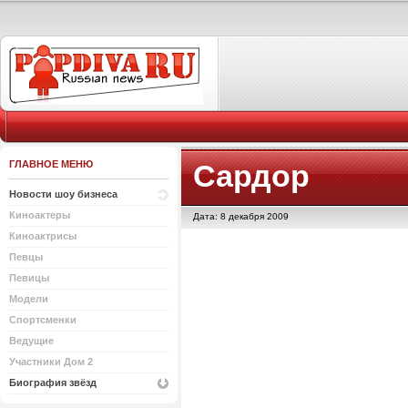
ГЛАВНОЕ МЕНЮ
Сардор
Новости шоу бизнеса
Киноактеры
Дата: 8 декабря 2009
Киноактрисы
Певцы
Певицы
Модели
Спортсменки
Ведущие
Участники Дом 2
Биография звёзд