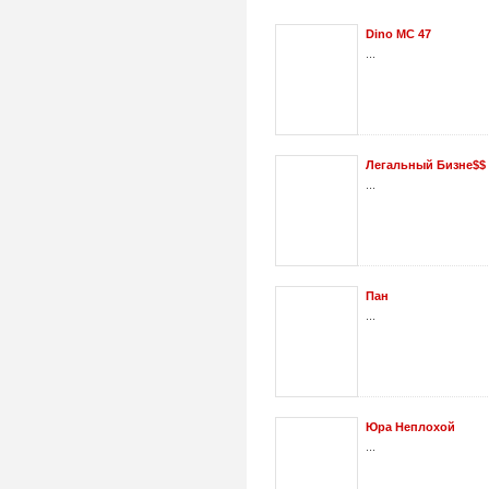
Dino MC 47
...
Легальный Бизне$$
...
Пан
...
Юра Неплохой
...