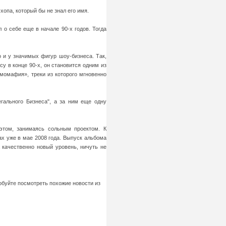
хопа, который бы не знал его имя.
о себе еще в начале 90-х годов. Тогда
о и у значимых фигур шоу-бизнеса. Так,
у в конце 90-х, он становится одним из
фмомафия», треки из которого мгновенно
гального Бизнеса", а за ним еще одну
 этом, занимаясь сольным проектом. К
х уже в мае 2008 года. Выпуск альбома
 качественно новый уровень, ничуть не
робуйте посмотреть похожие новости из