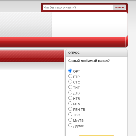
ОПРОС
Самый любимый канал?
ОРТ
РТР
СТС
ТНТ
ДТВ
НТВ
МТV
РЕН ТВ
ТВ 3
МузТВ
Другое