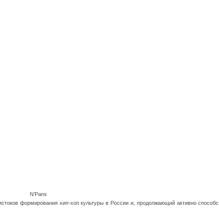
N’Pans
 истоков формирования хип-хоп культуры в России и, продолжающий активно способс