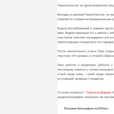
Практически нет ни одной концертной площ
Выходец из далекой Гвинеи-Биссау, он я
появляется и первая интернациональная рэ
Будучи востребованной в широких кругах,
Макс Фадеев привлекал его к работе с не
участников поистине легендарного рэп-ко
заняли ведущие позиции всех хит-парадов
После значительного успеха Панс всерь
пластинку «Из архива», в которой собрал 
Панс работал и продолжает работать с 
настоящему моменту у рэпера выпущено 6
«Свой среди чужих - чужой среди своих»
уступающий западным стандартам.
Остались вопросы? -
Спроси на форуме
. 
раздела Биография, связанные так или ина
Похожие биографии на N’Pans: