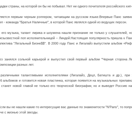
адки страны, на которой он бы не побывал. Нет ни одного почитателя российского хип-
вляется первым черным рэппером, читающим на русском языке.Впервые Панс заявил 
п - команда "Братья Наличные", в которой Панс являлся одной из ведущих персон.
 его музыка, талант лирика и шоумена нашли признание не только у слушателей, н
безызвестной поп исполнительницей – Линдой.Настоящая популярность пришла к Панс
ллектива "Легальный Бизне$$". В 2000 году Панс и Лигалайз выпустили альбом «Ри
.
ез занялся сольной карьерой и выпустил свой первый альбом "Черная сторона Ле
композиции разных лет.
различными талантливыми исполнителями (Лигалайз, Децл, Батишта и др.), при
 альбомов и готовится новая пластинка, которая появится на музыкальных прилавка
 станет новой главой не только его творческой биографии, но и выведет Россию на
Если вы не нашли какие-то интересущие вас данные по знаменитости "N’Pans", то поп
че с жизнью этой звезды.