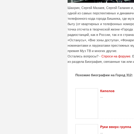
Шахрин, Сергей Мазаев, Сергей Галанин и 
одной из самых перспективных и динамичн
телефонного кода города Бишкека, где му
быту (от квартирных и телефонных номеро
точка отсчета в творческой жизни «Город
радиостанций, как в России, так и в стра
«Останусь», «Вне зоны доступа», «Фонари»
номинантами и лауреатами престижных муз
премия Муз ТВ и многих другие.
Остались вопросы? -
Спроси на форуме
. 
из раздела Биография, связанные так или 
Похожие биографии на Город 312:
Кипелов
...
Руки вверх группа
...