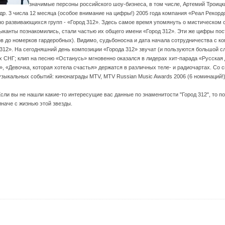
значимые персоны российского шоу-бизнеса, в том числе, Артемий Троицк
др. 3 числа 12 месяца (особое внимание на цифры!) 2005 года компания «Реал Рекорд
о развивающихся групп - «Город 312». Здесь самое время упомянуть о мистическом
зыканты познакомились, стали частью их общего имени «Город 312». Эти же цифры по
в до номерков гардеробных). Видимо, судьбоносна и дата начала сотрудничества с ко
а 312». На сегодняшний день композиции «Города 312» звучат (и пользуются большой
нах СНГ; клип на песню «Останусь» мгновенно оказался в лидерах хит-парада «Русская
, «Девочка, которая хотела счастья» держатся в различных теле- и радиочартах. Со
ыкальных событий: кинонаграды MTV, MTV Russian Music Awards 2006 (6 номинаций!
Если вы не нашли какие-то интересущие вас данные по знаменитости "Город 312", то 
иначе с жизнью этой звезды.