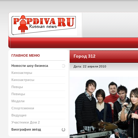
ГЛАВНОЕ МЕНЮ
Город 312
Новости шоу бизнеса
Дата: 22 апреля 2010
Киноактеры
Киноактрисы
Певцы
Певицы
Модели
Спортсменки
Ведущие
Участники Дом 2
Биография звёзд