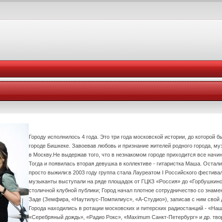
Городу исполнилось 4 года. Это три года московской истории, до которой б
городе Бишкеке. Завоевав любовь и признание жителей родного города, му
в Москву.Не выдержав того, что в незнакомом городе приходится все начина
Тогда и появилась вторая девушка в коллективе - гитаристка Маша. Остали
просто выжили:в 2003 году группа стала Лауреатом I Российского фестива
музыканты выступали на ряде площадок от ГЦКЗ «Россия» до «Горбушкино
столичной клубной публики; Город начал плотное сотрудничество со зна
Заде (Земфира, «Наутилус-Помпилиус», «А-Студио»), записав с ним свой 
Города находились в ротации московских и питерских радиостанций - «Наш
«Серебряный дождь», «Радио Рокс», «Маximum Санкт-Петербург» и др. тво