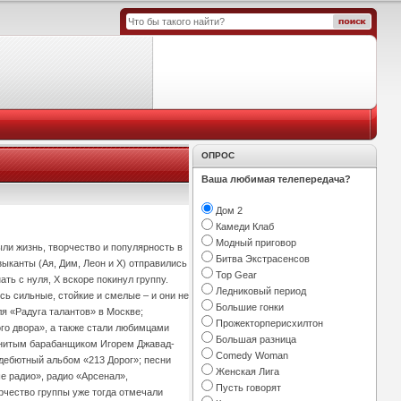
ОПРОС
Ваша любимая телепередача?
Дом 2
Камеди Клаб
Модный приговор
ыли жизнь, творчество и популярность в
Битва Экстрасенсов
зыканты (Ая, Дим, Леон и Х) отправились
Top Gear
ть с нуля, Х вскоре покинул группу.
Ледниковый период
сь сильные, стойкие и смелые – и они не
Большие гонки
ля «Радуга талантов» в Москве;
Прожекторперисхилтон
го двора», а также стали любимцами
Большая разница
менитым барабанщиком Игорем Джавад-
Comedy Woman
дебютный альбом «213 Дорог»; песни
Женская Лига
е радио», радио «Арсенал»,
Пусть говорят
рчество группы уже тогда отмечали