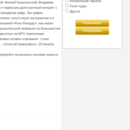
Контрольная закупка
ий, Матвей Ганапольский, Владимир
Поле чудес
с» подписала долгосрочный контракт с
Другое
 совпадении цифр. Три цифры
стоянно сопутствуют музыкантам и в
Голосовать
мпанией «Реал Рекордс», как новая
 слушательской любовью) на большинстве
Результаты
 десятка» на MTV. Композиции
 своими хитами «горожане» стали
), «Золотой граммофон», ZD Awards,
попробуйте посмотреть похожие новости