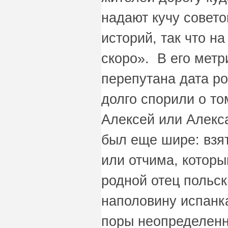
надают кучу совето
историй, так что н
скоро». В его метр
перепутана дата р
долго спорили о том
Алексей или Алекс
был еще шире: взят
или отчима, которы
родной отец польск
наполовину испанк
поры неопределен