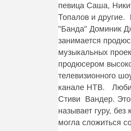
певица Саша, Ник
Топалов и другие.
"Банда" Доминик Д
занимается продю
музыкальных проект
продюсером высоко
телевизионного шоу
канале НТВ. Люби
Стиви Вандер. Это
называет гуру, без
могла сложиться с