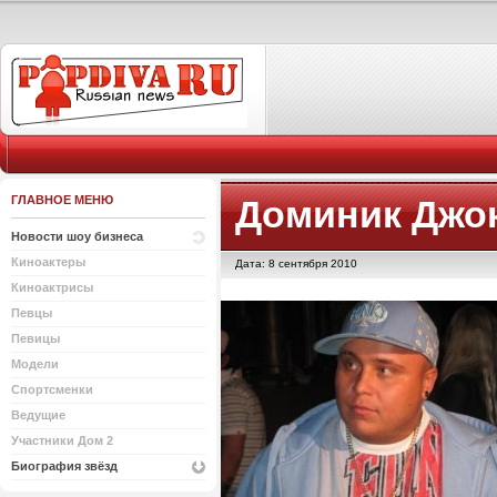
ГЛАВНОЕ МЕНЮ
Доминик Джо
Новости шоу бизнеса
Киноактеры
Дата: 8 сентября 2010
Киноактрисы
Певцы
Певицы
Модели
Спортсменки
Ведущие
Участники Дом 2
Биография звёзд