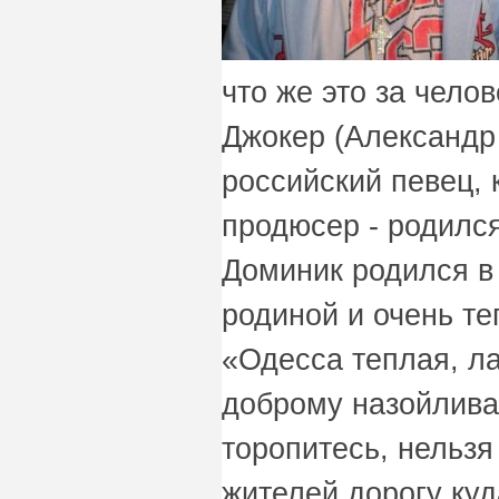
что же это за чело
Джокер (Александр
российский певец, 
продюсер - родилс
Доминик родился в 
родиной и очень те
«Одесса теплая, ла
доброму назойлива
торопитесь, нельз
жителей дорогу куд