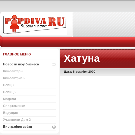
ГЛАВНОЕ МЕНЮ
Хатуна
Новости шоу бизнеса
Киноактеры
Дата: 8 декабря 2009
Киноактрисы
Певцы
Певицы
Модели
Спортсменки
Ведущие
Участники Дом 2
Биография звёзд