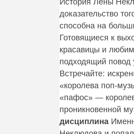
История Лены Нек
доказательство тог
способна на больш
Готовящиеся к вых
красавицы и люби
подходящий повод 
Встречайте: искре
«королева поп-музы
«пафос» — королев
проникновенной му
дисциплина
Именн
Неклюдова и попал