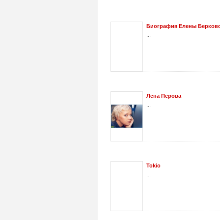
Биография Елены Берковой
...
Лена Перова
...
Tokio
...