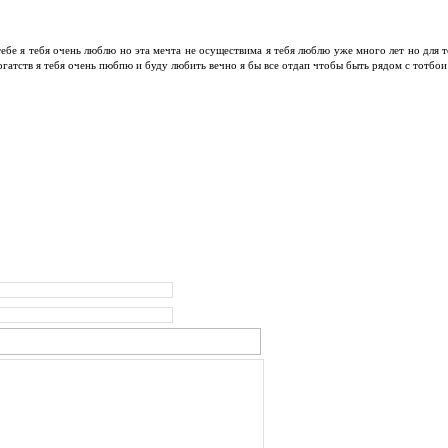
тебе я тебя очень люблю но эта мечта не осуществима я тебя люблю уже много лет но для т
огатств я тебя очень пюбпю и буду любить вечно я бы все отдап чтобы быть рядом с тотбои