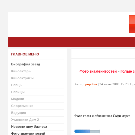
ГЛАВНОЕ МЕНЮ
Биография звёзд
Киноактеры
Фото знаменитостей
»
Голые 
Киноактрисы
Автор:
popdiva
| 24 июня 2009 15:23| П
Певцы
Певицы
Модели
Спортсменки
Ведущие
Фото голая и обнаженная Софи марсо
Участники Дом 2
Новости шоу бизнеса
Фото знаменитостей