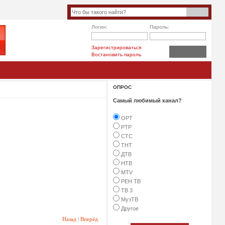
Логин:
Пароль:
Зарегистрироваться
Востановить пароль
ОПРОС
Самый любимый канал?
ОРТ
РТР
СТС
ТНТ
ДТВ
НТВ
МТV
РЕН ТВ
ТВ 3
МузТВ
Другое
Назад
|
Вперёд