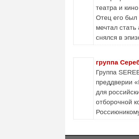
театра и кино
Отец его был
мечтал стать
снялся в эпиз
группа Сере
Группа SEREB
преддверии «
для российск
отборочной к
Россиюникому