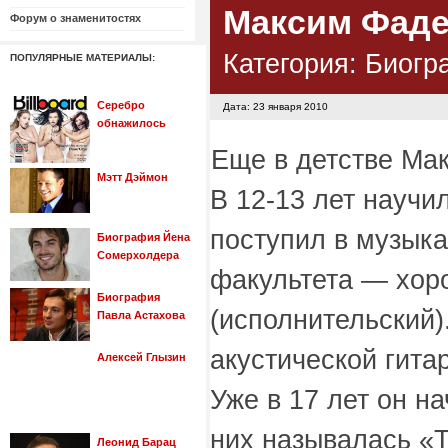
Максим Фад
Форум о знаменитостях
Категория:
Биогр
ПОПУЛЯРНЫЕ МАТЕРИАЛЫ:
Серебро
Дата: 23 января 2010
обнажилось
Еще в детстве Мак
Мэтт Дэймон
В 12-13 лет научи
поступил в музыка
Биография Йена
Сомерхолдера
факультета — хор
Биография
(исполнительский)
Павла Астахова
акустической гита
Алексей Глызин
Уже в 17 лет он н
них называлась «Т
Леонид Барац