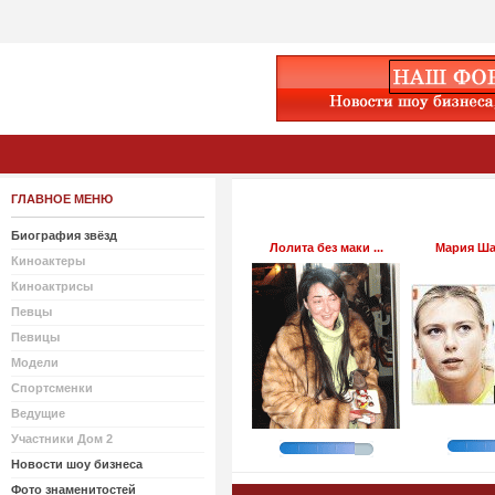
ГЛАВНОЕ МЕНЮ
Биография звёзд
Лолита без маки ...
Мария Шар
Киноактеры
Киноактрисы
Певцы
Певицы
Модели
Спортсменки
Ведущие
Участники Дом 2
Новости шоу бизнеса
Фото знаменитостей