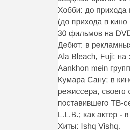
Хобби: до прихода 
(до прихода в кино
30 фильмов на DVD
Дебют: в рекламных 
Ala Bleach, Fuji; н
Aankhon mein групп
Кумара Сану; в кин
режиссера, своего 
поставившего ТВ-с
L.L.B.; как актер - 
Хиты: Ishq Vishq.