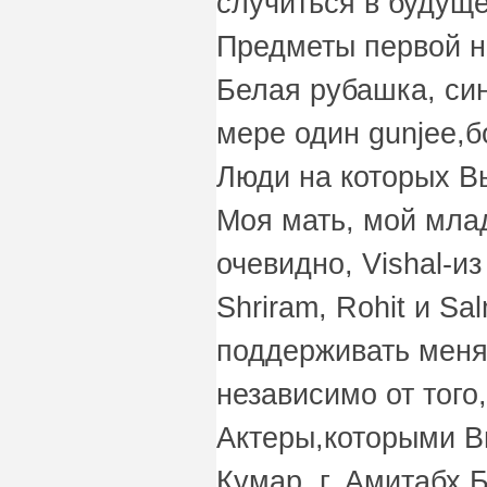
случиться в будущ
Предметы первой н
Белая рубашка, си
мере один gunjee,б
Люди на которых В
Моя мать, мой мла
очевидно, Vishal-из
Shriram, Rohit и Sa
поддерживать меня
независимо от того,
Актеры,которыми В
Кумар, г. Амитабх Б