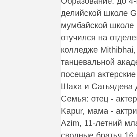
Образование: до 4-
делийской школе Gy
мумбайской школе R
отучился на отделе
колледже Mithibhai,
танцевальной акад
посещал актерски
Шаха и Сатьядева 
Семья: отец - акте
Kapur, мама - актр
Azim, 11-летний м
сводные братья 16 