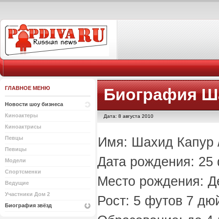
ГЛАВНОЕ МЕНЮ
Биография Ш
Новости шоу бизнеса
Киноактеры
Дата: 8 августа 2010
Киноактрисы
Имя: Шахид Капур /
Певцы
Певицы
Дата рождения: 25 
Модели
Спортсменки
Место рождения: Д
Ведущие
Участники Дом 2
Рост: 5 футов 7 дюй
Биография звёзд