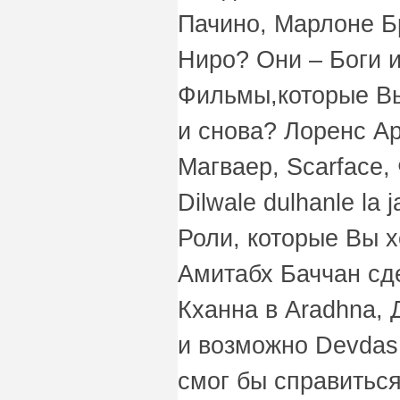
Пачино, Марлоне Б
Ниро? Они – Боги и
Фильмы,которые Вы
и снова? Лоренс А
Магваер, Scarface,
Dilwale dulhanle la 
Роли, которые Вы х
Амитабх Баччан сд
Кханна в Aradhna,
и возможно Devdas.
смог бы справиться