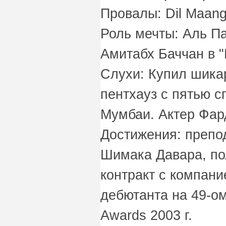
Провалы: Dil Maang
Роль мечты: Аль Па
Амитабх Баччан в "
Слухи: Купил шика
пентхауз с пятью с
Мумбаи. Актер Фард
Достижения: препо
Шимака Давара, по
контракт с компани
дебютанта на 49-ом
Awards 2003 г.