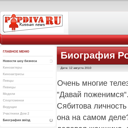
ГЛАВНОЕ МЕНЮ
Биография Р
Новости шоу бизнеса
Киноактеры
Дата: 12 августа 2010
Киноактрисы
Очень многие теле
Певцы
Певицы
“Давай поженимся“
Модели
Спортсменки
Сябитова личность 
Ведущие
Участники Дом 2
она на самом деле
Биография звёзд