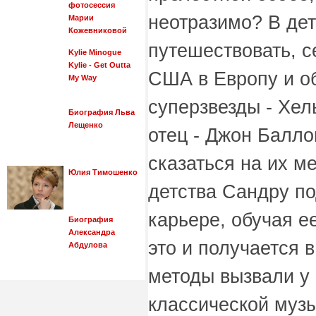
фотосессия
неотразимо? В де
Марии
Кожевниковой
путешествовать, с
Kylie Minogue
Kylie - Get Outta
США в Европу и об
My Way
суперзвезды - Хел
Биография Льва
Лещенко
отец - Джон Баллок
сказаться на их м
Юлия Тимошенко
детства Сандру п
карьере, обучая ее
Биография
Александра
это и получается 
Абдулова
методы вызвали у
классической музы