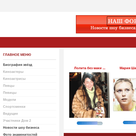
ГЛАВНОЕ МЕНЮ
Биография звёзд
Лолита без маки ...
Мария Шар
Киноактеры
Киноактрисы
Певцы
Певицы
Модели
Спортсменки
Ведущие
Участники Дом 2
Новости шоу бизнеса
Фото знаменитостей