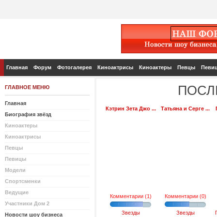
Главная
Форум
Фотогалерея
Киноактрисы
Киноактеры
Певцы
Певи
ПОСЛ
ГЛАВНОЕ МЕНЮ
Главная
Кэтрин Зета Джо ...
Татьяна и Серге ...
Биография звёзд
Киноактеры
Киноактрисы
Певцы
Певицы
Модели
Спортсменки
Ведущие
Комментарии (1)
Комментарии (0)
Участники Дом 2
Звезды
Звезды
Новости шоу бизнеса