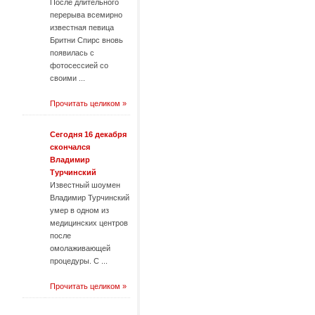
После длительного
перерыва всемирно
известная певица
Бритни Спирс вновь
появилась с
фотосессией со
своими ...
Прочитать целиком »
Сегодня 16 декабря
скончался
Владимир
Турчинский
Известный шоумен
Владимир Турчинский
умер в одном из
медицинских центров
после
омолаживающей
процедуры. С ...
Прочитать целиком »