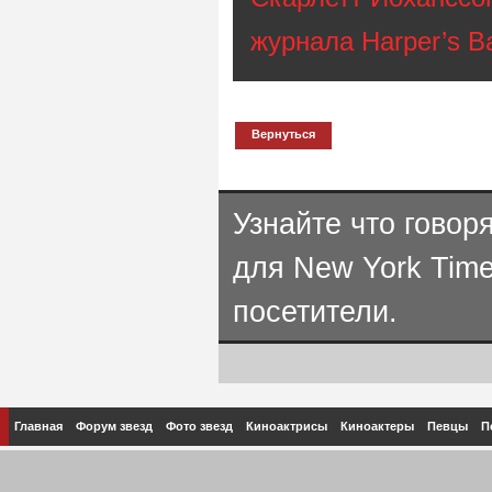
журнала Harper’s B
Вернуться
Узнайте что говор
для New York Tim
посетители.
Главная
Форум звезд
Фото звезд
Киноактрисы
Киноактеры
Певцы
П