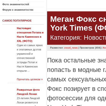
Фото знаменитостей
Форум о знаменитостях
Меган Фокс с
САМОЕ ПОПУЛЯРНОЕ
York Times (
Настоящие
отношения Потапа и
Категория:
Новост
Насти Каменских в
XXL (ФОТО)
Один из самых ярких
Разместил:
zvezd_news
| Просмотров: [404] |
Ко
и эпатажных дуэтов
украинской и
отечественной
Пока остальные зн
эстрады Потап и
Настя Каменских
попасть в модные 
открыли ...
самых сексуальных
Прочитать целиком »
Фокс позирует в сп
Развратные фото
Линдсей Лохан
фотосессии для одн
23-летняя Линдсей
Лохан резвится в