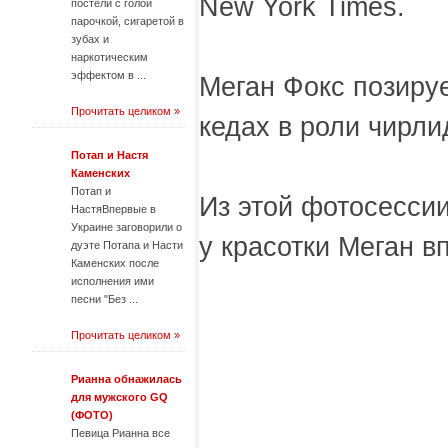
New York Times.
постели с голой
парочкой, сигаретой в
зубах и
наркотическим
эффектом в ...
Меган Фокс позируе
Прочитать целиком »
кедах в роли чирл
Потап и Настя
Каменских
Потап и
Из этой фотосесси
НастяВпервые в
Украине заговорили о
у красотки Меган в
дуэте Потапа и Насти
Каменских после
исполнения ими
песни "Без ...
Прочитать целиком »
Рианна обнажилась
для мужского GQ
(ФОТО)
Певица Рианна все