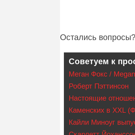
Остались вопросы?
Советуем к про
Меган Фокс / Megan
Роберт Пэттинсон
Настоящие отношен
Каменских в XXL (
Кайли Миноуг выпу
Скарлетт Йоханссо