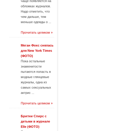
чаще появляется на
обложках журналов.
Надо отметить, что
чем дальше, тем
меньше одежды о ...
Прочитать целиком »
Меган Фокс снялась
для New York Times
(ФОТО)
Пока остальные
знаменитости
пытаются попасть в
модные глянцевые
журналы, одна из
самых сексуальных
актрис ...
Прочитать целиком »
Бритни Спирс с
детьми в журнале
Elle (ФОТО)